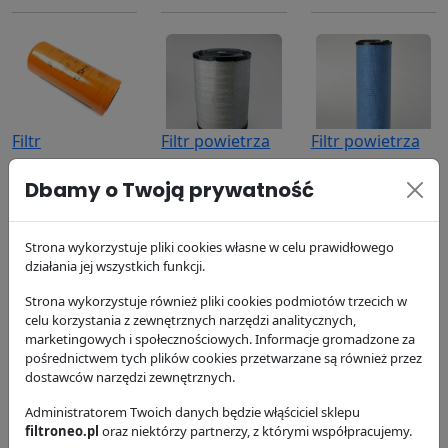
Filtr
Filtr powietrza
Filtr powietrza
hydrauliczny
P533235
P533723
Dbamy o Twoją prywatność
P173689
Donaldson
Donaldson
Donaldson
416.79 zł
255.25 zł
327.64 zł
Strona wykorzystuje pliki cookies własne w celu prawidłowego
działania jej wszystkich funkcji.
Strona wykorzystuje również pliki cookies podmiotów trzecich w
celu korzystania z zewnętrznych narzędzi analitycznych,
marketingowych i społecznościowych. Informacje gromadzone za
pośrednictwem tych plików cookies przetwarzane są również przez
dostawców narzędzi zewnętrznych.
Filtr oleju
Filtr paliwa
Filtr paliwa
Administratorem Twoich danych będzie włąściciel sklepu
P550779
P551422
P551435
filtroneo.pl
oraz niektórzy partnerzy, z którymi współpracujemy.