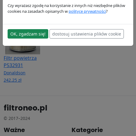
Donaldson
Donaldson
Donaldson
Czy wyrażasz zgodę na korzystanie z innych niż niezbędne plików
63.74 zł
114.07 zł
116.33 zł
cookies na zasadach opisanych w
polityce prywatności
?
OK, zgadzam się!
dostosuj ustawienia plików cookie
Filtr powietrza
P532931
Donaldson
242.25 zł
filtroneo.pl
© 2017–2024
Ważne
Kategorie