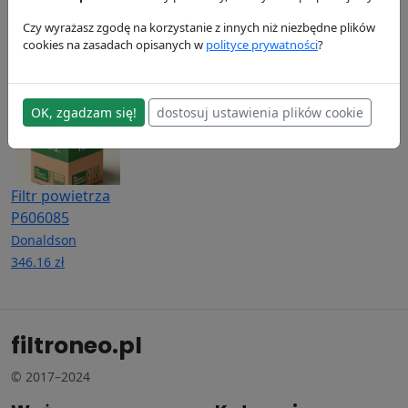
P133179
Donaldson
Donaldson
154.4 zł
79.85 zł
Donaldson
Czy wyrażasz zgodę na korzystanie z innych niż niezbędne plików
cookies na zasadach opisanych w
polityce prywatności
?
253.01 zł
OK, zgadzam się!
dostosuj ustawienia plików cookie
Filtr powietrza
P606085
Donaldson
346.16 zł
filtroneo.pl
© 2017–2024