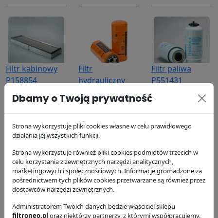
Filtr kabinowy
Filtr
Filtr paliwa
P158854
hydrauliczny
P551431
P164378
Donaldson
Donaldson
Dbamy o Twoją prywatność
320.14 zł
Donaldson
112.95 zł
173.13 zł
Strona wykorzystuje pliki cookies własne w celu prawidłowego
działania jej wszystkich funkcji.
Strona wykorzystuje również pliki cookies podmiotów trzecich w
celu korzystania z zewnętrznych narzędzi analitycznych,
marketingowych i społecznościowych. Informacje gromadzone za
pośrednictwem tych plików cookies przetwarzane są również przez
dostawców narzędzi zewnętrznych.
Filtr paliwa
Filtr oleju
Filtr powietrza,
P556745
Administratorem Twoich danych będzie włąściciel sklepu
P558329
wewnętrzny
filtroneo.pl
oraz niektórzy partnerzy, z którymi współpracujemy.