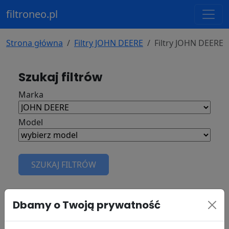
filtroneo.pl
Strona główna
Filtry JOHN DEERE
Filtry JOHN DEERE
Szukaj filtrów
Marka
Model
SZUKAJ FILTRÓW
Filtry do
JOHN DEERE 9660W
Dbamy o Twoją prywatność
rok: - marka silnika: - 9660W