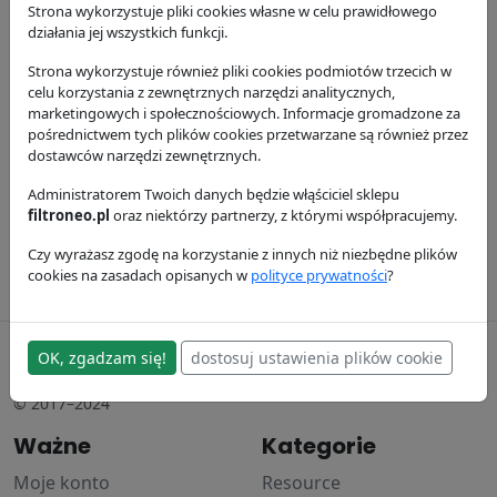
Strona wykorzystuje pliki cookies własne w celu prawidłowego
działania jej wszystkich funkcji.
Strona wykorzystuje również pliki cookies podmiotów trzecich w
celu korzystania z zewnętrznych narzędzi analitycznych,
marketingowych i społecznościowych. Informacje gromadzone za
pośrednictwem tych plików cookies przetwarzane są również przez
Filtr
Filtr powietrza
Filtr powietrza
dostawców narzędzi zewnętrznych.
hydrauliczny
P533235
P533723
Administratorem Twoich danych będzie włąściciel sklepu
P164378
Donaldson
Donaldson
filtroneo.pl
oraz niektórzy partnerzy, z którymi współpracujemy.
Donaldson
416.79 zł
255.25 zł
Czy wyrażasz zgodę na korzystanie z innych niż niezbędne plików
173.13 zł
cookies na zasadach opisanych w
polityce prywatności
?
filtroneo.pl
OK, zgadzam się!
dostosuj ustawienia plików cookie
© 2017–2024
Ważne
Kategorie
Moje konto
Resource