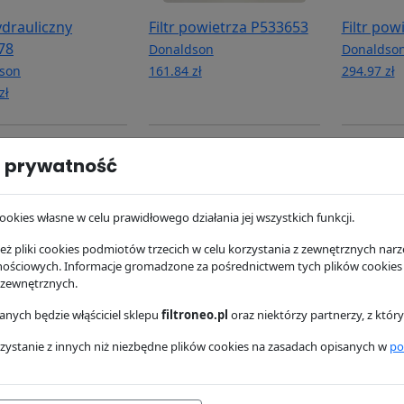
hydrauliczny
Filtr powietrza P533653
Filtr pow
78
Donaldson
Donaldso
son
161.84 zł
294.97 zł
zł
 prywatność
ookies własne w celu prawidłowego działania jej wszystkich funkcji.
ż pliki cookies podmiotów trzecich w celu korzystania z zewnętrznych narzę
nościowych. Informacje gromadzone za pośrednictwem tych plików cookies
 zewnętrznych.
nych będzie włąściciel sklepu
filtroneo.pl
oraz niektórzy partnerzy, z któ
paliwa P556745
Filtr oleju P558329
Filtr hyd
P569401
son
Donaldson
zystanie z innych niż niezbędne plików cookies na zasadach opisanych w
po
ł
79.85 zł
Donaldso
206.27 zł