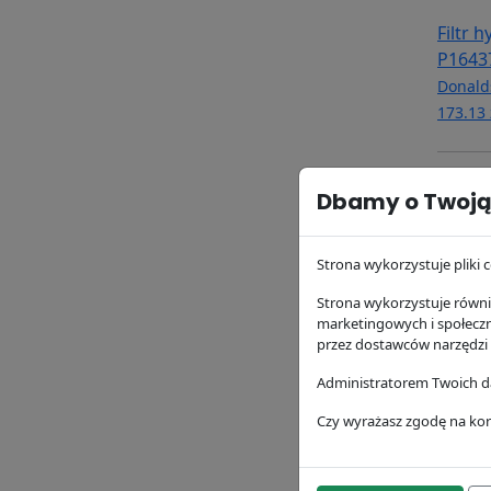
Filtr 
P1643
Donald
173.13 
Dbamy o Twoją
Strona wykorzystuje pliki c
Strona wykorzystuje równie
marketingowych i społecz
przez dostawców narzędzi
Administratorem Twoich da
Filtr 
Donald
Czy wyrażasz zgodę na kor
154.4 z