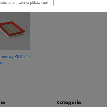
ostosuj ustawienia plików cookie
kabinowy P614544
son
ne
Kategorie