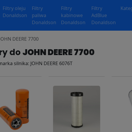
Filtry oleju
Filtry
Filtry
Filtry
Kate
Donaldson
paliwa
kabinowe
AdBlue
Donaldson
Donaldson
Donaldson
y JOHN DEERE 7700
try do
JOHN DEERE 7700
 marka silnika: JOHN DEERE 6076T