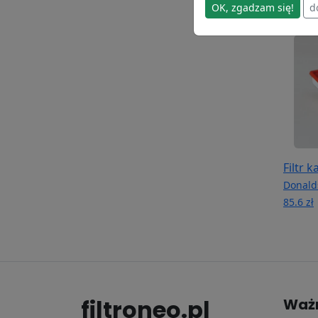
OK, zgadzam się!
d
Filtr 
Donald
85.6 zł
filtroneo.pl
Waż