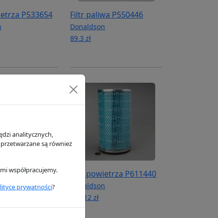
ietrza P533654
Filtr paliwa P550446
n
Donaldson
89.3 zł
dzi analitycznych,
 przetwarzane są również
rymi współpracujemy.
rauliczny
Filtr powietrza P611440
Donaldson
lityce prywatności
?
n
125.12 zł