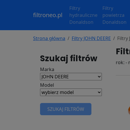
Filtry
Filtry
filtroneo.pl
hydrauliczne
powietrza
Donaldson
Donaldson
Strona główna
Filtry JOHN DEERE
Filtr
Fil
Szukaj filtrów
rok: -
Marka
Model
SZUKAJ FILTRÓW