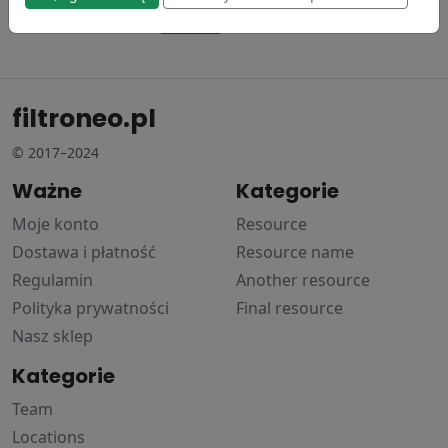
114.65 zł
Donaldson
148.19 zł
filtroneo.pl
© 2017–2024
Ważne
Kategorie
Moje konto
Resource
Dostawa i płatność
Resource name
Regulamin
Another resource
Polityka prywatności
Final resource
Nasz sklep
Kategorie
Team
Locations