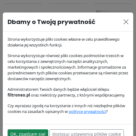
Dbamy o Twoją prywatność
Strona wykorzystuje pliki cookies własne w celu prawidłowego
Filtr oleju
Filtr paliwa
Filtr powietrza
działania jej wszystkich funkcji.
P550779
P551424
P606120
Strona wykorzystuje również pliki cookies podmiotów trzecich w
Donaldson
Donaldson
Donaldson
celu korzystania z zewnętrznych narzędzi analitycznych,
63.74 zł
99.52 zł
268.12 zł
marketingowych i społecznościowych. Informacje gromadzone za
pośrednictwem tych plików cookies przetwarzane są również przez
dostawców narzędzi zewnętrznych.
Administratorem Twoich danych będzie włąściciel sklepu
filtroneo.pl
oraz niektórzy partnerzy, z którymi współpracujemy.
Czy wyrażasz zgodę na korzystanie z innych niż niezbędne plików
cookies na zasadach opisanych w
polityce prywatności
?
Filtr powietrza
Filtr
P606121
hydrauliczny
P764668
Donaldson
OK, zgadzam się!
dostosuj ustawienia plików cookie