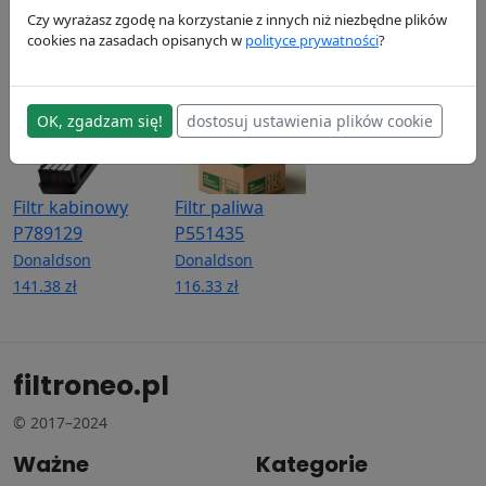
268.12 zł
114.65 zł
Donaldson
Czy wyrażasz zgodę na korzystanie z innych niż niezbędne plików
148.19 zł
cookies na zasadach opisanych w
polityce prywatności
?
OK, zgadzam się!
dostosuj ustawienia plików cookie
Filtr kabinowy
Filtr paliwa
P789129
P551435
Donaldson
Donaldson
141.38 zł
116.33 zł
filtroneo.pl
© 2017–2024
Ważne
Kategorie