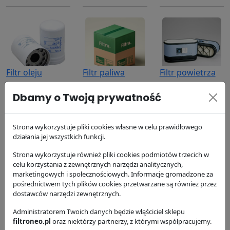
Filtr oleju
Filtr paliwa
Filtr powietrza
P550779
P551422
P606119
Dbamy o Twoją prywatność
Donaldson
Donaldson
Donaldson
63.74 zł
114.07 zł
244.71 zł
Strona wykorzystuje pliki cookies własne w celu prawidłowego
działania jej wszystkich funkcji.
Strona wykorzystuje również pliki cookies podmiotów trzecich w
celu korzystania z zewnętrznych narzędzi analitycznych,
marketingowych i społecznościowych. Informacje gromadzone za
pośrednictwem tych plików cookies przetwarzane są również przez
Filtr powietrza
Filtr powietrza
Filtr
dostawców narzędzi zewnętrznych.
P606120
P606121
hydrauliczny
Administratorem Twoich danych będzie włąściciel sklepu
P764668
Donaldson
Donaldson
filtroneo.pl
oraz niektórzy partnerzy, z którymi współpracujemy.