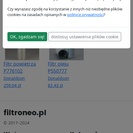
P569383
Donaldson
Donaldson
49.37 zł
Donaldson
378.59 zł
Czy wyrażasz zgodę na korzystanie z innych niż niezbędne plików
cookies na zasadach opisanych w
polityce prywatności
?
186.92 zł
OK, zgadzam się!
dostosuj ustawienia plików cookie
Filtr powietrza
Filtr oleju
P776102
P550777
Donaldson
Donaldson
259.04 zł
82.43 zł
filtroneo.pl
© 2017–2024