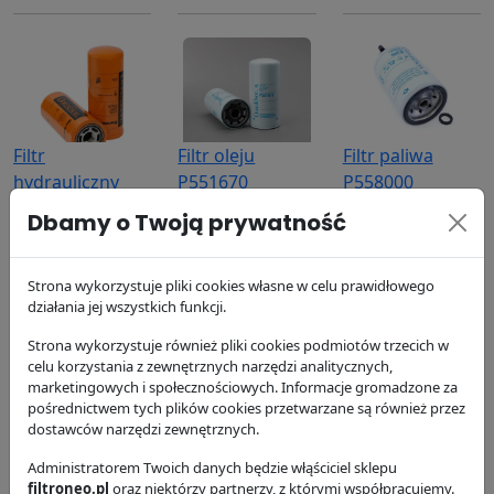
Filtr
Filtr oleju
Filtr paliwa
hydrauliczny
P551670
P558000
P164378
Donaldson
Donaldson
Dbamy o Twoją prywatność
Donaldson
77.97 zł
62.69 zł
173.13 zł
Strona wykorzystuje pliki cookies własne w celu prawidłowego
działania jej wszystkich funkcji.
Strona wykorzystuje również pliki cookies podmiotów trzecich w
celu korzystania z zewnętrznych narzędzi analitycznych,
marketingowych i społecznościowych. Informacje gromadzone za
pośrednictwem tych plików cookies przetwarzane są również przez
dostawców narzędzi zewnętrznych.
Filtr chłodziwa
Filtr
Filtr powietrza
P554685
Administratorem Twoich danych będzie włąściciel sklepu
hydrauliczny
P775026
filtroneo.pl
oraz niektórzy partnerzy, z którymi współpracujemy.