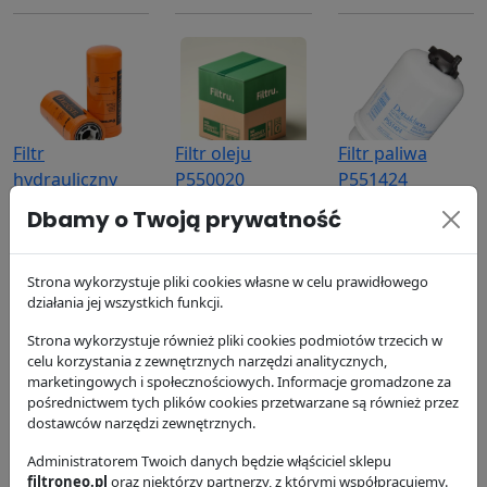
Filtr
Filtr oleju
Filtr paliwa
hydrauliczny
P550020
P551424
P164378
Donaldson
Donaldson
Dbamy o Twoją prywatność
Donaldson
38.88 zł
99.52 zł
173.13 zł
Strona wykorzystuje pliki cookies własne w celu prawidłowego
działania jej wszystkich funkcji.
Strona wykorzystuje również pliki cookies podmiotów trzecich w
celu korzystania z zewnętrznych narzędzi analitycznych,
marketingowych i społecznościowych. Informacje gromadzone za
pośrednictwem tych plików cookies przetwarzane są również przez
dostawców narzędzi zewnętrznych.
Filtr
Filtr powietrza
Filtr powietrza
hydrauliczny
Administratorem Twoich danych będzie włąściciel sklepu
P781373
P783449
filtroneo.pl
oraz niektórzy partnerzy, z którymi współpracujemy.