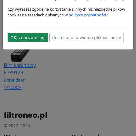
P764668
Donaldson
Donaldson
Donaldson
462.85 zł
242.9 zł
Czy wyrażasz zgodę na korzystanie z innych niż niezbędne plików
cookies na zasadach opisanych w
polityce prywatności
?
148.19 zł
OK, zgadzam się!
dostosuj ustawienia plików cookie
Filtr kabinowy
P789129
Donaldson
141.38 zł
filtroneo.pl
© 2017–2024