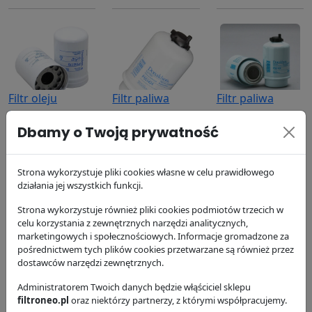
Filtr oleju
Filtr paliwa
Filtr paliwa
P550779
P551424
P551434
Dbamy o Twoją prywatność
Donaldson
Donaldson
Donaldson
63.74 zł
99.52 zł
92.48 zł
Strona wykorzystuje pliki cookies własne w celu prawidłowego
działania jej wszystkich funkcji.
Strona wykorzystuje również pliki cookies podmiotów trzecich w
celu korzystania z zewnętrznych narzędzi analitycznych,
marketingowych i społecznościowych. Informacje gromadzone za
pośrednictwem tych plików cookies przetwarzane są również przez
Filtr powietrza
Filtr powietrza
Filtr
dostawców narzędzi zewnętrznych.
P606119
P606121
hydrauliczny
Administratorem Twoich danych będzie włąściciel sklepu
P764668
Donaldson
Donaldson
filtroneo.pl
oraz niektórzy partnerzy, z którymi współpracujemy.