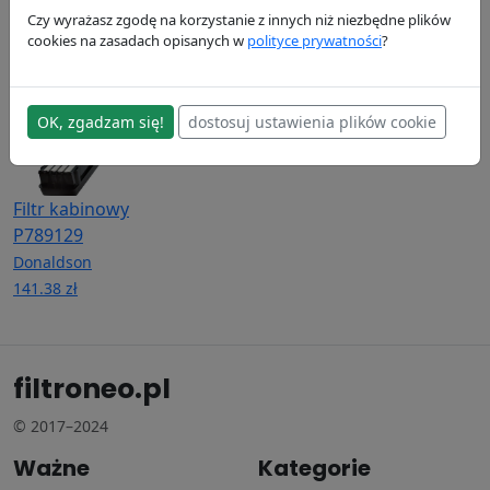
244.71 zł
114.65 zł
Donaldson
Czy wyrażasz zgodę na korzystanie z innych niż niezbędne plików
148.19 zł
cookies na zasadach opisanych w
polityce prywatności
?
OK, zgadzam się!
dostosuj ustawienia plików cookie
Filtr kabinowy
P789129
Donaldson
141.38 zł
filtroneo.pl
© 2017–2024
Ważne
Kategorie