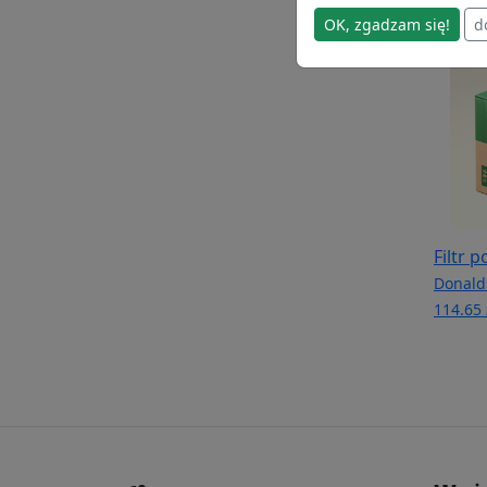
OK, zgadzam się!
d
Filtr 
Donald
114.65 