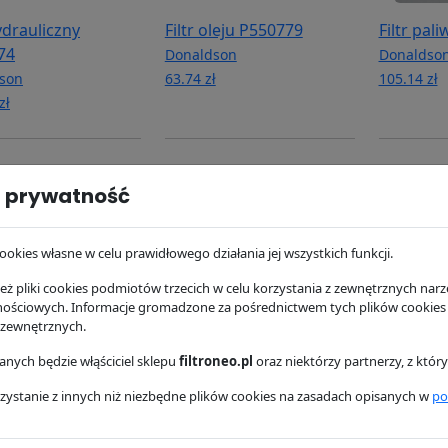
hydrauliczny
Filtr oleju P550779
Filtr pal
74
Donaldson
Donaldso
son
63.74 zł
105.14 zł
zł
 prywatność
ookies własne w celu prawidłowego działania jej wszystkich funkcji.
ż pliki cookies podmiotów trzecich w celu korzystania z zewnętrznych narzę
nościowych. Informacje gromadzone za pośrednictwem tych plików cookies
 zewnętrznych.
paliwa P551434
Filtr hydrauliczny
Filtr pow
nych będzie włąściciel sklepu
filtroneo.pl
oraz niektórzy partnerzy, z któ
P568836
son
Donaldso
zystanie z innych niż niezbędne plików cookies na zasadach opisanych w
po
ł
Donaldson
244.71 zł
279.51 zł