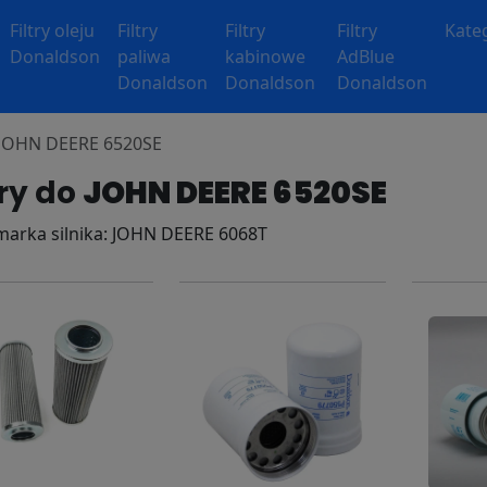
Filtry oleju
Filtry
Filtry
Filtry
Kate
Donaldson
paliwa
kabinowe
AdBlue
Donaldson
Donaldson
Donaldson
y JOHN DEERE 6520SE
try do
JOHN DEERE 6520SE
 marka silnika: JOHN DEERE 6068T