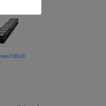
binowy P789129
n