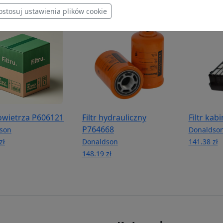
ostosuj ustawienia plików cookie
powietrza P606121
Filtr hydrauliczny
Filtr ka
P764668
son
Donaldso
zł
Donaldson
141.38 zł
148.19 zł