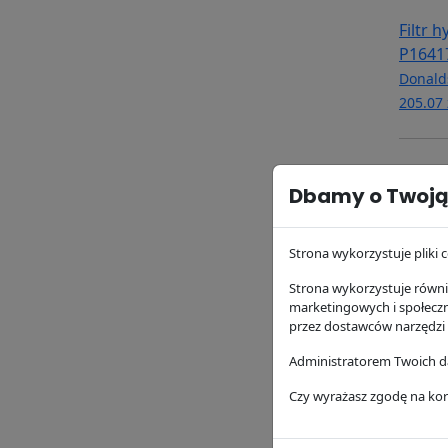
Filtr 
P1641
Donald
205.07 
Dbamy o Twoją
Strona wykorzystuje pliki c
Strona wykorzystuje równie
marketingowych i społecz
przez dostawców narzędzi
Filtr 
Administratorem Twoich da
Donald
Czy wyrażasz zgodę na kor
92.48 z