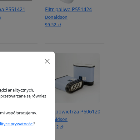
iwa P551421
Filtr paliwa P551424
n
Donaldson
99.52 zł
dzi analitycznych,
 przetwarzane są również
ietrza P606119
Filtr powietrza P606120
rymi współpracujemy.
n
Donaldson
lityce prywatności
?
268.12 zł