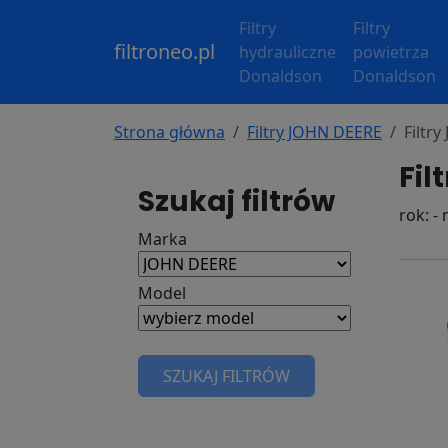
Filtry
Filtry
filtroneo.pl
hydrauliczne
powietrza
Donaldson
Donaldson
Strona główna
Filtry JOHN DEERE
Filtr
Fil
Szukaj filtrów
rok: -
Marka
Model
SZUKAJ FILTRÓW