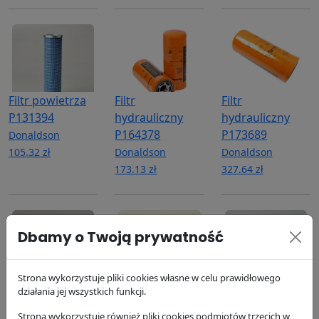
Filtr powietrza
Filtr
Filtr
P131394
hydrauliczny
hydrauliczny
P164378
P173689
Donaldson
105.32 zł
Donaldson
Donaldson
173.13 zł
327.64 zł
Dbamy o Twoją prywatność
Strona wykorzystuje pliki cookies własne w celu prawidłowego
Filtr powietrza
Filtr oleju
Filtr paliwa
działania jej wszystkich funkcji.
wewnętrzny
P550020
P550090
Strona wykorzystuje również pliki cookies podmiotów trzecich w