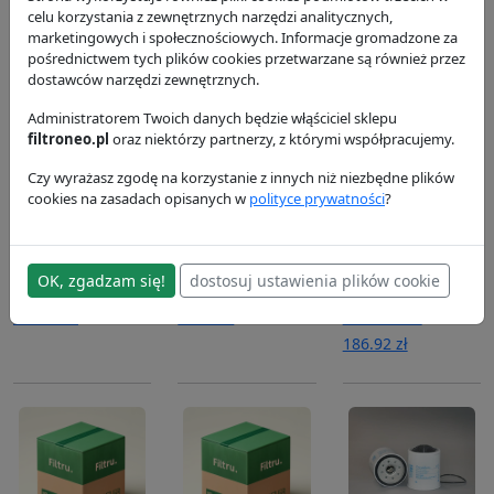
P181163
Donaldson
Donaldson
celu korzystania z zewnętrznych narzędzi analitycznych,
Donaldson
38.88 zł
28.01 zł
marketingowych i społecznościowych. Informacje gromadzone za
184.71 zł
pośrednictwem tych plików cookies przetwarzane są również przez
dostawców narzędzi zewnętrznych.
Administratorem Twoich danych będzie włąściciel sklepu
filtroneo.pl
oraz niektórzy partnerzy, z którymi współpracujemy.
Czy wyrażasz zgodę na korzystanie z innych niż niezbędne plików
cookies na zasadach opisanych w
polityce prywatności
?
Filtr paliwa
Filtr oleju
Filtr
P551130
P551352
hydrauliczny
OK, zgadzam się!
dostosuj ustawienia plików cookie
P569383
Donaldson
Donaldson
115.48 zł
62.57 zł
Donaldson
186.92 zł