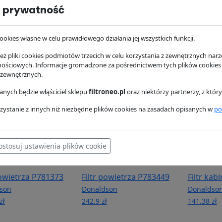
 prywatność
hydrauliczny
Filtr oleju P550020
Filtr pal
78
Donaldson
Donaldso
ookies własne w celu prawidłowego działania jej wszystkich funkcji.
son
38.88 zł
99.52 zł
zł
ż pliki cookies podmiotów trzecich w celu korzystania z zewnętrznych narzę
nościowych. Informacje gromadzone za pośrednictwem tych plików cookies
 zewnętrznych.
nych będzie włąściciel sklepu
filtroneo.pl
oraz niektórzy partnerzy, z któ
zystanie z innych niż niezbędne plików cookies na zasadach opisanych w
po
ostosuj ustawienia plików cookie
powietrza P781373
Filtr powietrza P783449
Filtr ka
son
Donaldson
Donaldso
zł
242.9 zł
141.38 zł