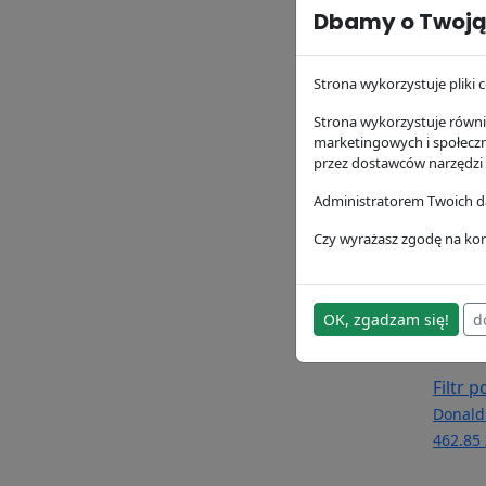
Dbamy o Twoją
Filtr 
P1643
Strona wykorzystuje pliki c
Donald
173.13 
Strona wykorzystuje równie
marketingowych i społecz
przez dostawców narzędzi
Administratorem Twoich da
Czy wyrażasz zgodę na kor
OK, zgadzam się!
d
Filtr 
Donald
462.85 