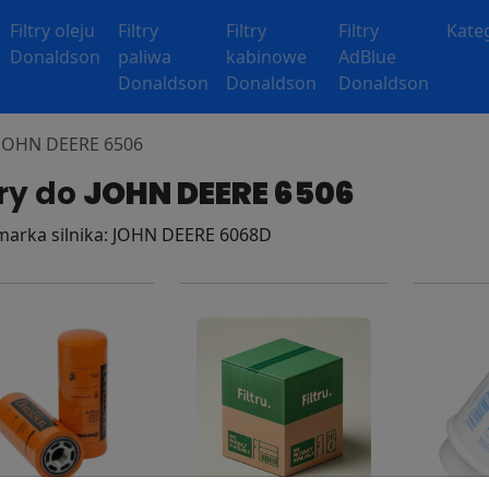
Filtry oleju
Filtry
Filtry
Filtry
Kate
Donaldson
paliwa
kabinowe
AdBlue
Donaldson
Donaldson
Donaldson
y JOHN DEERE 6506
try do
JOHN DEERE 6506
 marka silnika: JOHN DEERE 6068D