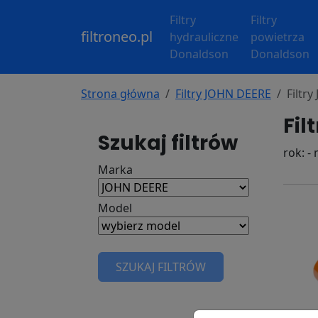
Filtry
Filtry
filtroneo.pl
hydrauliczne
powietrza
Donaldson
Donaldson
Strona główna
Filtry JOHN DEERE
Filtr
Fil
Szukaj filtrów
rok: -
Marka
Model
SZUKAJ FILTRÓW