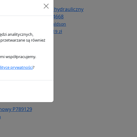
iwa P551424
Filtr hydrauliczny
P764668
n
Donaldson
148.19 zł
dzi analitycznych,
 przetwarzane są również
rymi współpracujemy.
lityce prywatności
?
binowy P789129
n