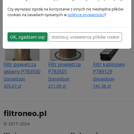
P764668
Donaldson
Donaldson
62.57 zł
99.52 zł
Donaldson
Czy wyrażasz zgodę na korzystanie z innych niż niezbędne plików
cookies na zasadach opisanych w
polityce prywatności
?
148.19 zł
OK, zgadzam się!
dostosuj ustawienia plików cookie
Filtr powietrza
Filtr powietrza
Filtr kabinowy
główny P783500
P783501
P789129
Donaldson
Donaldson
Donaldson
305.67 zł
211.09 zł
141.38 zł
filtroneo.pl
© 2017–2024