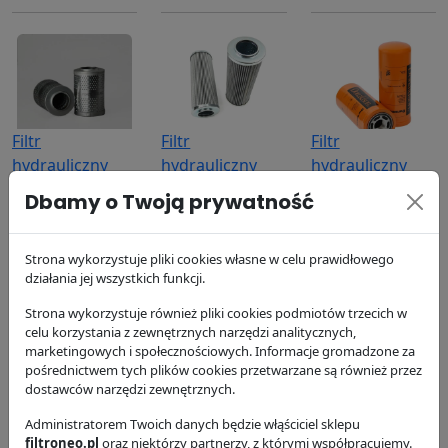
Filtr
Filtr
Filtr
hydrauliczny
hydrauliczny
hydrauliczny
P164172
P164174
P164378
Dbamy o Twoją prywatność
Donaldson
Donaldson
Donaldson
193 zł
205.07 zł
173.13 zł
Strona wykorzystuje pliki cookies własne w celu prawidłowego
działania jej wszystkich funkcji.
Strona wykorzystuje również pliki cookies podmiotów trzecich w
celu korzystania z zewnętrznych narzędzi analitycznych,
marketingowych i społecznościowych. Informacje gromadzone za
pośrednictwem tych plików cookies przetwarzane są również przez
dostawców narzędzi zewnętrznych.
Filtr oleju
Filtr paliwa
Filtr
P551352
Administratorem Twoich danych będzie włąściciel sklepu
P551424
hydrauliczny
filtroneo.pl
oraz niektórzy partnerzy, z którymi współpracujemy.