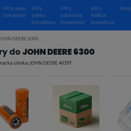
Filtry oleju
Filtry
Filtry
Filtry
Kate
Donaldson
paliwa
kabinowe
AdBlue
Donaldson
Donaldson
Donaldson
y JOHN DEERE 6300
try do
JOHN DEERE 6300
 marka silnika: JOHN DEERE 4039T