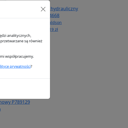
iwa P551424
Filtr hydrauliczny
P764668
n
Donaldson
148.19 zł
dzi analitycznych,
 przetwarzane są również
rymi współpracujemy.
lityce prywatności
?
binowy P789129
n