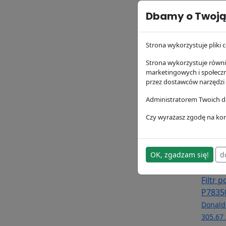
Dbamy o Twoją
Filtr 
P1643
Donald
Strona wykorzystuje pliki c
173.13 
Strona wykorzystuje równie
marketingowych i społecz
przez dostawców narzędzi
Administratorem Twoich da
Czy wyrażasz zgodę na kor
OK, zgadzam się!
d
Filtr 
P7835
Donald
305.67 