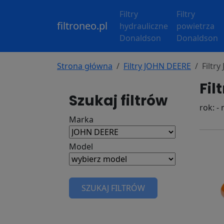
Filtry
Filtry
filtroneo.pl
hydrauliczne
powietrza
Donaldson
Donaldson
Strona główna
Filtry JOHN DEERE
Filtr
Fil
Szukaj filtrów
rok: -
Marka
Model
SZUKAJ FILTRÓW