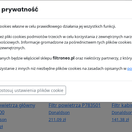
 prywatność
hydrauliczny
Filtr oleju P550020
Filtr pal
78
Donaldson
Donaldso
son
38.88 zł
99.52 zł
ookies własne w celu prawidłowego działania jej wszystkich funkcji.
zł
ż pliki cookies podmiotów trzecich w celu korzystania z zewnętrznych narzę
nościowych. Informacje gromadzone za pośrednictwem tych plików cookies
 zewnętrznych.
nych będzie włąściciel sklepu
filtroneo.pl
oraz niektórzy partnerzy, z któ
zystanie z innych niż niezbędne plików cookies na zasadach opisanych w
po
ostosuj ustawienia plików cookie
powietrza główny
Filtr powietrza P783501
Filtr ka
00
Donaldson
Donaldso
son
211.09 zł
141.38 zł
zł