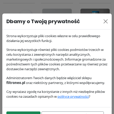
Dbamy o Twoją prywatność
Filtr oleju
Filtr oleju
Filtr powietrza
Strona wykorzystuje pliki cookies własne w celu prawidłowego
działania jej wszystkich funkcji.
P550779
przekładniowego
P613335
P550940
Donaldson
Donaldson
Strona wykorzystuje również pliki cookies podmiotów trzecich w
63.74 zł
Donaldson
167.27 zł
celu korzystania z zewnętrznych narzędzi analitycznych,
marketingowych i społecznościowych. Informacje gromadzone za
38.5 zł
pośrednictwem tych plików cookies przetwarzane są również przez
dostawców narzędzi zewnętrznych.
Administratorem Twoich danych będzie włąściciel sklepu
filtroneo.pl
oraz niektórzy partnerzy, z którymi współpracujemy.
Czy wyrażasz zgodę na korzystanie z innych niż niezbędne plików
cookies na zasadach opisanych w
polityce prywatności
?
Filtr
Filtr powietrza
Filtr
hydrauliczny
P613334
hydrauliczny