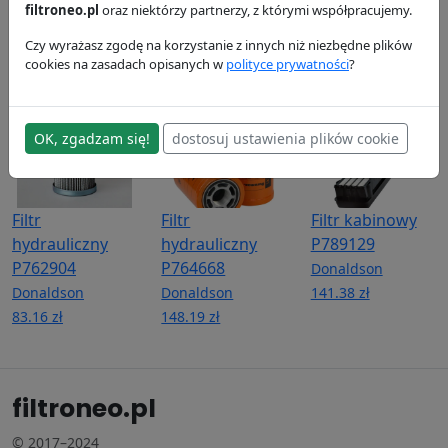
P575039
Donaldson
Donaldson
filtroneo.pl
oraz niektórzy partnerzy, z którymi współpracujemy.
Donaldson
244.71 zł
114.65 zł
Czy wyrażasz zgodę na korzystanie z innych niż niezbędne plików
275.18 zł
cookies na zasadach opisanych w
polityce prywatności
?
OK, zgadzam się!
dostosuj ustawienia plików cookie
Filtr
Filtr
Filtr kabinowy
hydrauliczny
hydrauliczny
P789129
P762904
P764668
Donaldson
Donaldson
Donaldson
141.38 zł
83.16 zł
148.19 zł
filtroneo.pl
© 2017–2024