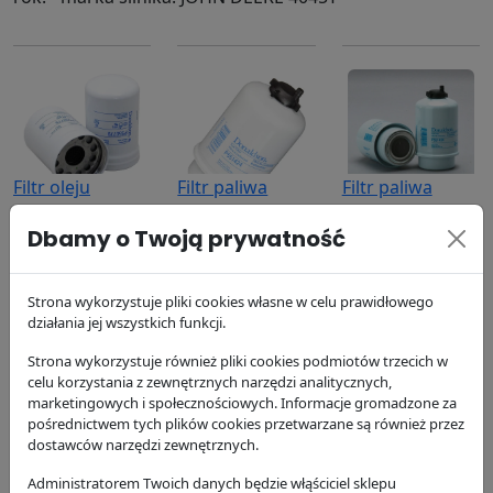
Filtr oleju
Filtr paliwa
Filtr paliwa
P550779
P551424
P551434
Dbamy o Twoją prywatność
Donaldson
Donaldson
Donaldson
63.74 zł
99.52 zł
92.48 zł
Strona wykorzystuje pliki cookies własne w celu prawidłowego
działania jej wszystkich funkcji.
Strona wykorzystuje również pliki cookies podmiotów trzecich w
celu korzystania z zewnętrznych narzędzi analitycznych,
marketingowych i społecznościowych. Informacje gromadzone za
pośrednictwem tych plików cookies przetwarzane są również przez
dostawców narzędzi zewnętrznych.
Filtr oleju
Filtr powietrza
Filtr powietrza
przekładniowego
P606119
P606121
Administratorem Twoich danych będzie włąściciel sklepu