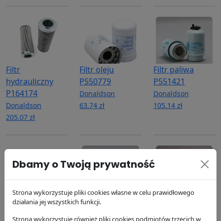
Filtr
Filtr oleju
Filtr paliwa
hydrauliczny
P550779
P551421
P164174
Donaldson
Donaldson
Donaldson
63.74 zł
105.14 zł
205.07 zł
Dbamy o Twoją prywatność
Strona wykorzystuje pliki cookies własne w celu prawidłowego
Filtr paliwa
Filtr paliwa
Filtr
działania jej wszystkich funkcji.
P551424
P551434
hydrauliczny
Strona wykorzystuje również pliki cookies podmiotów trzecich w