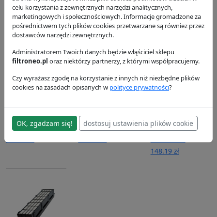
P568836
Donaldson
Donaldson
celu korzystania z zewnętrznych narzędzi analitycznych,
99.52 zł
92.48 zł
Donaldson
marketingowych i społecznościowych. Informacje gromadzone za
279.51 zł
pośrednictwem tych plików cookies przetwarzane są również przez
dostawców narzędzi zewnętrznych.
Administratorem Twoich danych będzie włąściciel sklepu
filtroneo.pl
oraz niektórzy partnerzy, z którymi współpracujemy.
Czy wyrażasz zgodę na korzystanie z innych niż niezbędne plików
cookies na zasadach opisanych w
polityce prywatności
?
Filtr powietrza
Filtr powietrza
Filtr
P606119
P606121
hydrauliczny
OK, zgadzam się!
dostosuj ustawienia plików cookie
P764668
Donaldson
Donaldson
244.71 zł
114.65 zł
Donaldson
148.19 zł