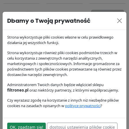
Dbamy o Twoją prywatność
Strona wykorzystuje pliki cookies własne w celu prawidłowego
Filtr oleju
Filtr paliwa
Filtr paliwa
działania jej wszystkich funkcji.
P550779
P551424
P551432
Strona wykorzystuje również pliki cookies podmiotów trzecich w
Donaldson
Donaldson
Donaldson
celu korzystania z zewnętrznych narzędzi analitycznych,
63.74 zł
99.52 zł
110.92 zł
marketingowych i społecznościowych. Informacje gromadzone za
pośrednictwem tych plików cookies przetwarzane są również przez
dostawców narzędzi zewnętrznych.
Administratorem Twoich danych będzie włąściciel sklepu
filtroneo.pl
oraz niektórzy partnerzy, z którymi współpracujemy.
Czy wyrażasz zgodę na korzystanie z innych niż niezbędne plików
cookies na zasadach opisanych w
polityce prywatności
?
Filtr
hydrauliczny
P764668
OK, zgadzam się!
dostosuj ustawienia plików cookie