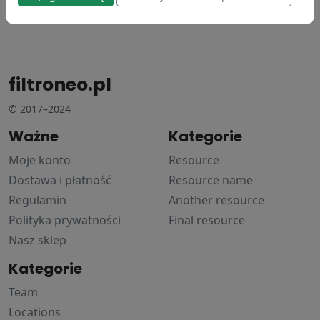
Donaldson
148.19 zł
filtroneo.pl
© 2017–2024
Ważne
Kategorie
Moje konto
Resource
Dostawa i płatność
Resource name
Regulamin
Another resource
Polityka prywatności
Final resource
Nasz sklep
Kategorie
Team
Locations