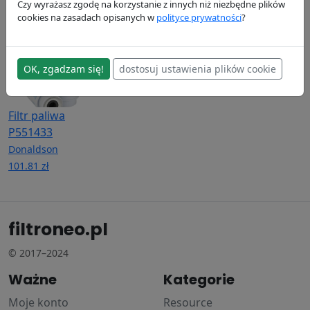
114.65 zł
141.38 zł
116.33 zł
Czy wyrażasz zgodę na korzystanie z innych niż niezbędne plików
cookies na zasadach opisanych w
polityce prywatności
?
OK, zgadzam się!
dostosuj ustawienia plików cookie
Filtr paliwa
P551433
Donaldson
101.81 zł
filtroneo.pl
© 2017–2024
Ważne
Kategorie
Moje konto
Resource