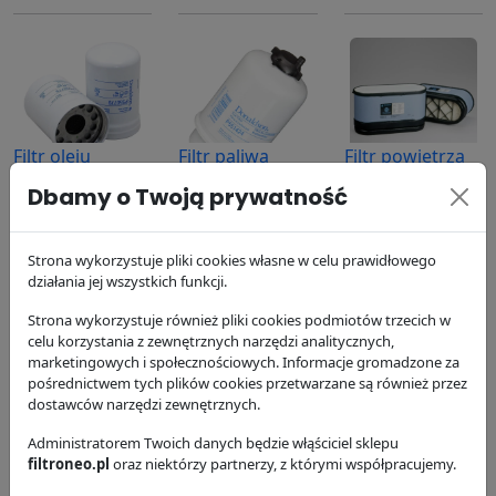
Filtr oleju
Filtr paliwa
Filtr powietrza
P550779
P551424
P606119
Dbamy o Twoją prywatność
Donaldson
Donaldson
Donaldson
63.74 zł
99.52 zł
244.71 zł
Strona wykorzystuje pliki cookies własne w celu prawidłowego
działania jej wszystkich funkcji.
Strona wykorzystuje również pliki cookies podmiotów trzecich w
celu korzystania z zewnętrznych narzędzi analitycznych,
marketingowych i społecznościowych. Informacje gromadzone za
pośrednictwem tych plików cookies przetwarzane są również przez
dostawców narzędzi zewnętrznych.
Filtr powietrza
Filtr kabinowy
Filtr paliwa
P606121
Administratorem Twoich danych będzie włąściciel sklepu
P789129
P551435
filtroneo.pl
oraz niektórzy partnerzy, z którymi współpracujemy.
Donaldson
Donaldson
Donaldson