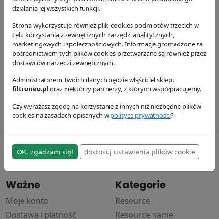
działania jej wszystkich funkcji.
Strona wykorzystuje również pliki cookies podmiotów trzecich w
celu korzystania z zewnętrznych narzędzi analitycznych,
marketingowych i społecznościowych. Informacje gromadzone za
pośrednictwem tych plików cookies przetwarzane są również przez
dostawców narzędzi zewnętrznych.
Filtr oleju
Filtr paliwa
Filtr powietrza
P550779
Administratorem Twoich danych będzie włąściciel sklepu
P551424
P953553
filtroneo.pl
oraz niektórzy partnerzy, z którymi współpracujemy.
Donaldson
Donaldson
Donaldson
63.74 zł
99.52 zł
247.71 zł
Czy wyrażasz zgodę na korzystanie z innych niż niezbędne plików
cookies na zasadach opisanych w
polityce prywatności
?
filtroneo.pl
OK, zgadzam się!
dostosuj ustawienia plików cookie
© 2017–2024
Ważne
Kategorie
Moje konto
Resource
Dostawa i płatność
Resource name