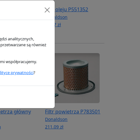
rauliczny
Filtr oleju P551352
Donaldson
n
62.57 zł
dzi analitycznych,
 przetwarzane są również
rymi współpracujemy.
lityce prywatności
?
ietrza główny
Filtr powietrza P783501
Donaldson
n
211.09 zł