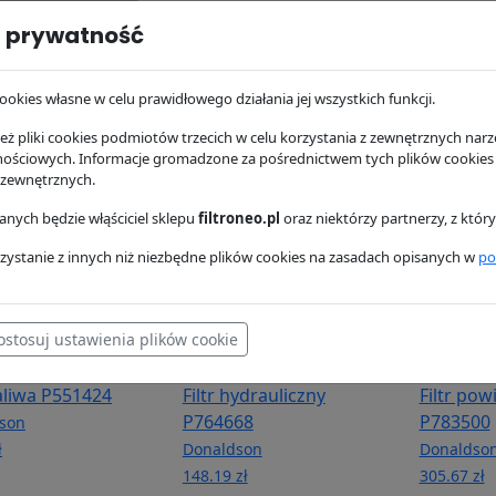
 prywatność
hydrauliczny
Filtr hydrauliczny
Filtr hyd
72
P164174
P164378
son
Donaldson
Donaldso
ookies własne w celu prawidłowego działania jej wszystkich funkcji.
205.07 zł
173.13 zł
ż pliki cookies podmiotów trzecich w celu korzystania z zewnętrznych narzę
nościowych. Informacje gromadzone za pośrednictwem tych plików cookies
 zewnętrznych.
nych będzie włąściciel sklepu
filtroneo.pl
oraz niektórzy partnerzy, z któ
zystanie z innych niż niezbędne plików cookies na zasadach opisanych w
po
ostosuj ustawienia plików cookie
paliwa P551424
Filtr hydrauliczny
Filtr pow
P764668
P783500
son
ł
Donaldson
Donaldso
148.19 zł
305.67 zł