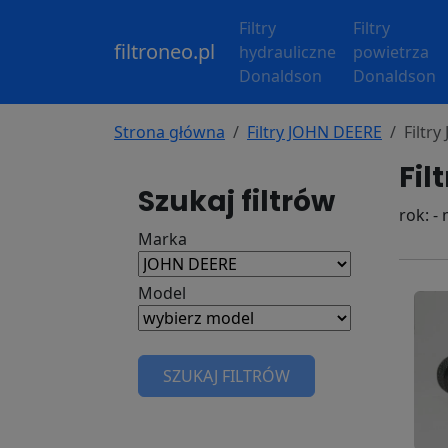
Filtry
Filtry
filtroneo.pl
hydrauliczne
powietrza
Donaldson
Donaldson
Strona główna
Filtry JOHN DEERE
Filtr
Fil
Szukaj filtrów
rok: -
Marka
Model
SZUKAJ FILTRÓW