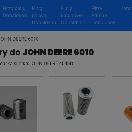
Filtry oleju
Filtry
Filtry
Filtry
Kate
Donaldson
paliwa
kabinowe
AdBlue
Donaldson
Donaldson
Donaldson
y JOHN DEERE 6010
try do
JOHN DEERE 6010
 marka silnika: JOHN DEERE 4045D