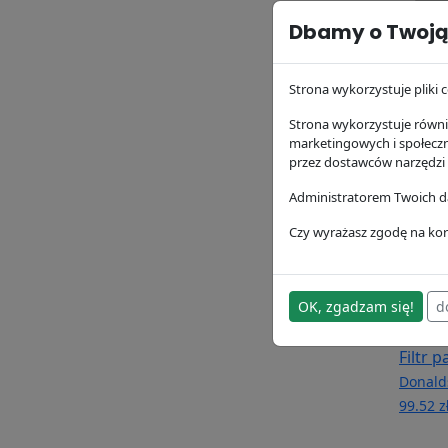
Dbamy o Twoją
Filtr 
P1641
Donald
Strona wykorzystuje pliki c
193 zł
Strona wykorzystuje równie
marketingowych i społecz
przez dostawców narzędzi
Administratorem Twoich da
Czy wyrażasz zgodę na kor
OK, zgadzam się!
d
Filtr 
Donald
99.52 z