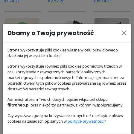
63.74 zł
62.57 zł
105.14 zł
Dbamy o Twoją prywatność
Filtr paliwa
Filtr paliwa
Filtr paliwa
Strona wykorzystuje pliki cookies własne w celu prawidłowego
działania jej wszystkich funkcji.
P551422
P551424
P551430
Donaldson
Donaldson
Donaldson
Strona wykorzystuje również pliki cookies podmiotów trzecich w
114.07 zł
99.52 zł
105.19 zł
celu korzystania z zewnętrznych narzędzi analitycznych,
marketingowych i społecznościowych. Informacje gromadzone za
pośrednictwem tych plików cookies przetwarzane są również przez
dostawców narzędzi zewnętrznych.
Administratorem Twoich danych będzie włąściciel sklepu
filtroneo.pl
oraz niektórzy partnerzy, z którymi współpracujemy.
Czy wyrażasz zgodę na korzystanie z innych niż niezbędne plików
Filtr powietrza
Filtr powietrza
Filtr powietrza
cookies na zasadach opisanych w
polityce prywatności
?
P611856
P611857
P777639