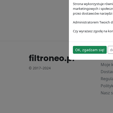
Strona wykorzystuje równie
Filtr 
marketingowych i społecz
przez dostawców narzędzi
Donald
63.74 z
Administratorem Twoich da
Czy wyrażasz zgodę na kor
OK, zgadzam się!
d
filtroneo.pl
Waż
Moje 
© 2017–2024
Dostaw
Regul
Polity
Nasz s