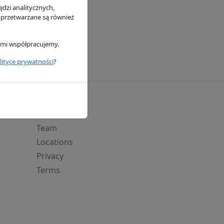
dzi analitycznych,
ietrza P953553
 przetwarzane są również
n
rymi współpracujemy.
lityce prywatności
?
Kategorie
Team
Locations
Privacy
Terms