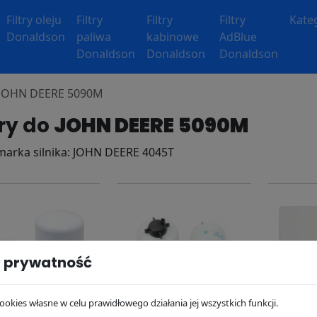
Filtry oleju
Filtry
Filtry
Filtry
Kate
Donaldson
paliwa
kabinowe
AdBlue
Donaldson
Donaldson
Donaldson
y JOHN DEERE 5090M
try do
JOHN DEERE 5090M
 marka silnika: JOHN DEERE 4045T
 prywatność
ookies własne w celu prawidłowego działania jej wszystkich funkcji.