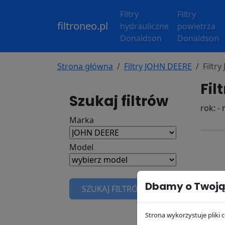
Filtry
Filtry
filtroneo.pl
hydrauliczne
powietrza
Donaldson
Donaldson
Strona główna
Filtry JOHN DEERE
Filtr
Fil
Szukaj filtrów
rok: -
Marka
Model
Dbamy o Twoją
SZUKAJ FILTRÓW
Strona wykorzystuje pliki c