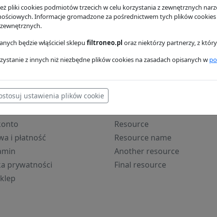
ż pliki cookies podmiotów trzecich w celu korzystania z zewnętrznych narzę
oleju P550779
Filtr paliwa P551423
Filtr pow
nościowych. Informacje gromadzone za pośrednictwem tych plików cookies
 zewnętrznych.
son
Donaldson
Donaldso
ł
100.26 zł
247.71 zł
nych będzie włąściciel sklepu
filtroneo.pl
oraz niektórzy partnerzy, z któ
zystanie z innych niż niezbędne plików cookies na zasadach opisanych w
po
ostosuj ustawienia plików cookie
ne
Kategorie
konto
Resource
a i płatność
Resource name
amin
Another resource
ka prywatności
Final resource
klep