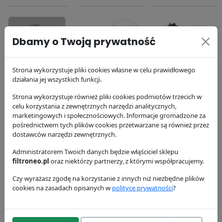
Dbamy o Twoją prywatność
Filtr
Filtr oleju
Filtr paliwa
Strona wykorzystuje pliki cookies własne w celu prawidłowego
działania jej wszystkich funkcji.
hydrauliczny
P550779
P551423
P175143
Donaldson
Donaldson
Strona wykorzystuje również pliki cookies podmiotów trzecich w
Donaldson
63.74 zł
100.26 zł
celu korzystania z zewnętrznych narzędzi analitycznych,
marketingowych i społecznościowych. Informacje gromadzone za
150.64 zł
pośrednictwem tych plików cookies przetwarzane są również przez
dostawców narzędzi zewnętrznych.
Administratorem Twoich danych będzie włąściciel sklepu
filtroneo.pl
oraz niektórzy partnerzy, z którymi współpracujemy.
Czy wyrażasz zgodę na korzystanie z innych niż niezbędne plików
cookies na zasadach opisanych w
polityce prywatności
?
Filtr powietrza
Filtr powietrza
Filtr
P772580
dokładny
hydrauliczny