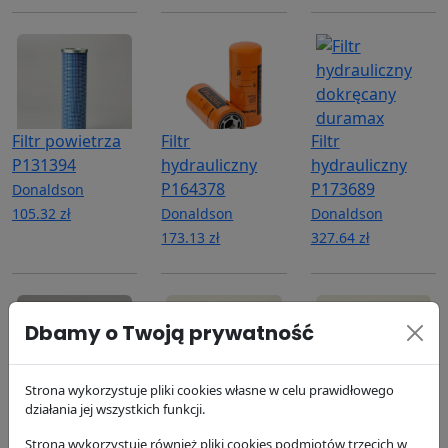
Filtr powietrza
Filtr
Filtr
P131394
hydrauliczny
hydrauliczny
P164378
P173689
Donaldson
105.32 zł
Donaldson
Donaldson
173.13 zł
327.64 zł
Dbamy o Twoją prywatność
Strona wykorzystuje pliki cookies własne w celu prawidłowego
Filtr powietrza
Filtr oleju
Filtr paliwa
działania jej wszystkich funkcji.
wewnętrzny
P550020
P551130
Strona wykorzystuje również pliki cookies podmiotów trzecich w