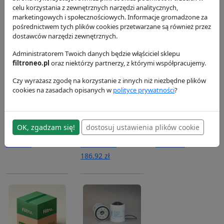
P181163
Donaldson
Donaldson
celu korzystania z zewnętrznych narzędzi analitycznych,
Donaldson
38.88 zł
115.48 zł
marketingowych i społecznościowych. Informacje gromadzone za
184.71 zł
pośrednictwem tych plików cookies przetwarzane są również przez
dostawców narzędzi zewnętrznych.
Administratorem Twoich danych będzie włąściciel sklepu
filtroneo.pl
oraz niektórzy partnerzy, z którymi współpracujemy.
Czy wyrażasz zgodę na korzystanie z innych niż niezbędne plików
cookies na zasadach opisanych w
polityce prywatności
?
Filtr oleju
Filtr
Filtr powietrza
P551352
hydrauliczny
P124837
OK, zgadzam się!
dostosuj ustawienia plików cookie
P569383
Donaldson
Donaldson
62.57 zł
Donaldson
135.74 zł
186.92 zł