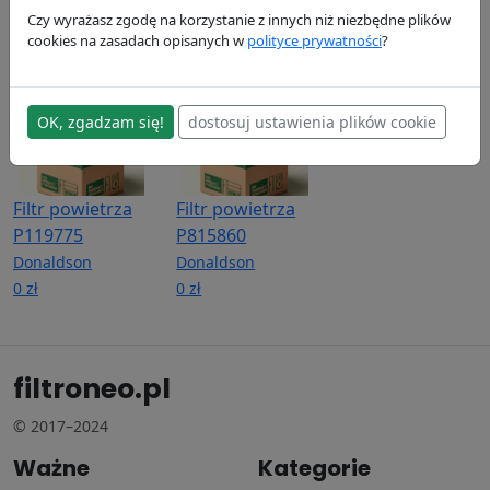
Donaldson
Donaldson
Donaldson
Czy wyrażasz zgodę na korzystanie z innych niż niezbędne plików
74.56 zł
28.61 zł
0 zł
cookies na zasadach opisanych w
polityce prywatności
?
OK, zgadzam się!
dostosuj ustawienia plików cookie
Filtr powietrza
Filtr powietrza
P119775
P815860
Donaldson
Donaldson
0 zł
0 zł
filtroneo.pl
© 2017–2024
Ważne
Kategorie