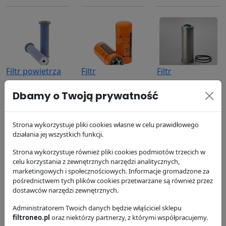
Filtr powietrza
Filtr
Filtr
P123160
hydrauliczny
hydrauliczny
Dbamy o Twoją prywatność
P164378
P173238
Donaldson
100.36 zł
Donaldson
Donaldson
173.13 zł
89.47 zł
Strona wykorzystuje pliki cookies własne w celu prawidłowego
działania jej wszystkich funkcji.
Strona wykorzystuje również pliki cookies podmiotów trzecich w
celu korzystania z zewnętrznych narzędzi analitycznych,
marketingowych i społecznościowych. Informacje gromadzone za
pośrednictwem tych plików cookies przetwarzane są również przez
dostawców narzędzi zewnętrznych.
Filtr powietrza
Filtr oleju
Filtr powietrza
Administratorem Twoich danych będzie włąściciel sklepu
P181052
P550162
P101222
filtroneo.pl
oraz niektórzy partnerzy, z którymi współpracujemy.