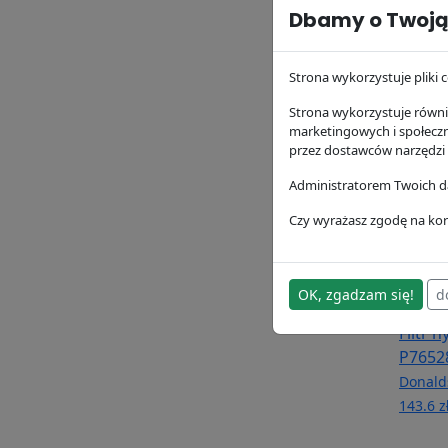
Dbamy o Twoją
Filtr 
Donald
Strona wykorzystuje pliki c
63.74 z
Strona wykorzystuje równie
marketingowych i społecz
przez dostawców narzędzi
Administratorem Twoich da
Czy wyrażasz zgodę na kor
OK, zgadzam się!
d
Filtr 
P7652
Donald
143.6 z