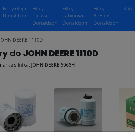
Filtry oleju
Filtry
Filtry
Filtry
Kate
Donaldson
paliwa
kabinowe
AdBlue
Donaldson
Donaldson
Donaldson
y JOHN DEERE 1110D
try do
JOHN DEERE 1110D
 marka silnika: JOHN DEERE 6068H