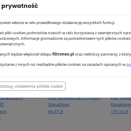
 prywatność
oleju P550779
Filtr paliwa P551421
Filtr pal
son
Donaldson
Donaldso
ookies własne w celu prawidłowego działania jej wszystkich funkcji.
ł
105.14 zł
114.07 zł
ż pliki cookies podmiotów trzecich w celu korzystania z zewnętrznych narzę
nościowych. Informacje gromadzone za pośrednictwem tych plików cookies
 zewnętrznych.
nych będzie włąściciel sklepu
filtroneo.pl
oraz niektórzy partnerzy, z któ
zystanie z innych niż niezbędne plików cookies na zasadach opisanych w
po
ostosuj ustawienia plików cookie
hydrauliczny
Filtr powietrza P777639
Filtr pow
81
Donaldson
Donaldso
son
94.77 zł
175.13 zł
ł