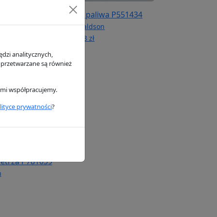
iwa P551422
Filtr paliwa P551434
n
Donaldson
92.48 zł
dzi analitycznych,
 przetwarzane są również
rymi współpracujemy.
lityce prywatności
?
ietrza P781039
n