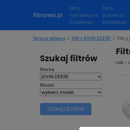
Filtry
Filtry
filtroneo.pl
hydrauliczne
powietrza
Donaldson
Donaldson
Strona główna
Filtry JOHN DEERE
Filtr
Fil
Szukaj filtrów
rok: -
Marka
Model
SZUKAJ FILTRÓW