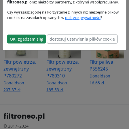
P565243
P778833
Donaldson
filtroneo.pl
oraz niektórzy partnerzy, z którymi współpracujemy.
41.23 zł
Donaldson
Donaldson
Czy wyrażasz zgodę na korzystanie z innych niż niezbędne plików
53.68 zł
118.14 zł
cookies na zasadach opisanych w
polityce prywatności
?
OK, zgadzam się!
dostosuj ustawienia plików cookie
Filtr powietrza,
Filtr powietrza,
Filtr paliwa
zewnętrzny
zewnętrzny
P556245
P780272
P780310
Donaldson
Donaldson
Donaldson
16.65 zł
207.37 zł
185.53 zł
filtroneo.pl
© 2017–2024