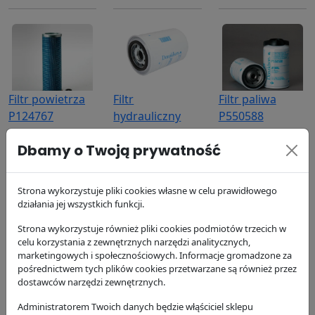
Filtr powietrza
Filtr
Filtr paliwa
P124767
hydrauliczny
P550588
P550268
Donaldson
Donaldson
Dbamy o Twoją prywatność
111.38 zł
Donaldson
37.93 zł
62.85 zł
Strona wykorzystuje pliki cookies własne w celu prawidłowego
działania jej wszystkich funkcji.
Strona wykorzystuje również pliki cookies podmiotów trzecich w
celu korzystania z zewnętrznych narzędzi analitycznych,
marketingowych i społecznościowych. Informacje gromadzone za
pośrednictwem tych plików cookies przetwarzane są również przez
Filtr oleju silnika
Filtr
Filtr powietrza,
dostawców narzędzi zewnętrznych.
P554407
hydrauliczny
wewnętrzny
Administratorem Twoich danych będzie włąściciel sklepu