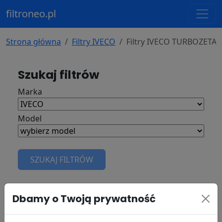
filtroneo.pl
Strona główna
Filtry IVECO
Filtry IVECO TURBOZETA 
Szukaj filtrów
Marka
Model
SZUKAJ FILTRÓW
Filtry do
IVECO TURBOZETA 79-12
Dbamy o Twoją prywatność
rok: 1987 marka silnika: IVECO 8040.25.220