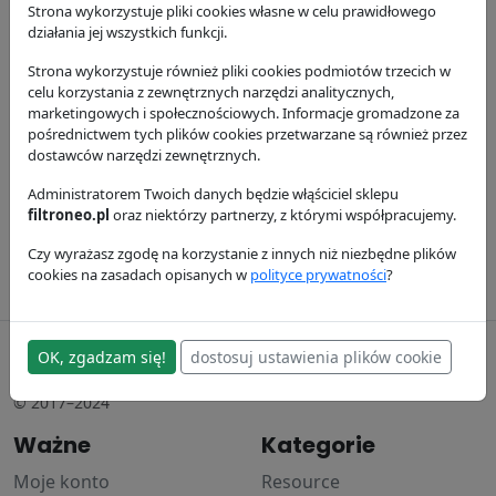
Strona wykorzystuje pliki cookies własne w celu prawidłowego
działania jej wszystkich funkcji.
Strona wykorzystuje również pliki cookies podmiotów trzecich w
celu korzystania z zewnętrznych narzędzi analitycznych,
marketingowych i społecznościowych. Informacje gromadzone za
pośrednictwem tych plików cookies przetwarzane są również przez
Filtr oleju
Filtr paliwa
Filtr powietrza,
dostawców narzędzi zewnętrznych.
P550226
P550588
zewnętrzny
Administratorem Twoich danych będzie włąściciel sklepu
P771534
Donaldson
Donaldson
filtroneo.pl
oraz niektórzy partnerzy, z którymi współpracujemy.
81.8 zł
37.93 zł
Donaldson
Czy wyrażasz zgodę na korzystanie z innych niż niezbędne plików
218.25 zł
cookies na zasadach opisanych w
polityce prywatności
?
filtroneo.pl
OK, zgadzam się!
dostosuj ustawienia plików cookie
© 2017–2024
Ważne
Kategorie
Moje konto
Resource