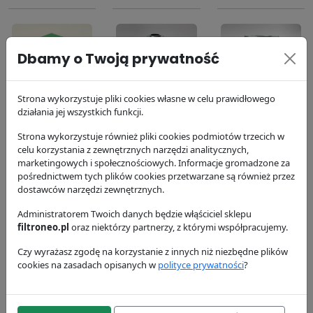
Dbamy o Twoją prywatność
Filtr powietrza
Filtr
Filtr powietrza
Strona wykorzystuje pliki cookies własne w celu prawidłowego
działania jej wszystkich funkcji.
P127313
hydrauliczny
P181073
P173238
Donaldson
Donaldson
Strona wykorzystuje również pliki cookies podmiotów trzecich w
237.14 zł
Donaldson
300.18 zł
celu korzystania z zewnętrznych narzędzi analitycznych,
marketingowych i społecznościowych. Informacje gromadzone za
89.47 zł
pośrednictwem tych plików cookies przetwarzane są również przez
dostawców narzędzi zewnętrznych.
Administratorem Twoich danych będzie włąściciel sklepu
filtroneo.pl
oraz niektórzy partnerzy, z którymi współpracujemy.
Czy wyrażasz zgodę na korzystanie z innych niż niezbędne plików
cookies na zasadach opisanych w
polityce prywatności
?
Filtr układu
Filtr oleju
Filtr paliwa
chłodzenia
P553000
P558000