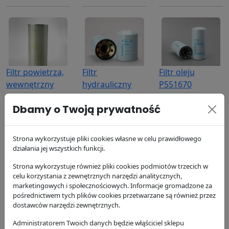
Filtr powietrza,
Filtr
Filtr oleju
wewnętrzny
hydrauliczny
P551670
P128408
P502382
Donaldson
Dbamy o Twoją prywatność
Donaldson
Donaldson
77.97 zł
270.08 zł
199.19 zł
Strona wykorzystuje pliki cookies własne w celu prawidłowego
działania jej wszystkich funkcji.
Strona wykorzystuje również pliki cookies podmiotów trzecich w
celu korzystania z zewnętrznych narzędzi analitycznych,
marketingowych i społecznościowych. Informacje gromadzone za
pośrednictwem tych plików cookies przetwarzane są również przez
Filtr powietrza
Filtr kabinowy
Filtr
dostawców narzędzi zewnętrznych.
P182042
P533788
hydrauliczny
Administratorem Twoich danych będzie włąściciel sklepu