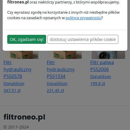
P550532
Donaldson
Donaldson
filtroneo.pl
oraz niektórzy partnerzy, z którymi współpracujemy.
622.98 zł
230.23 zł
Donaldson
Czy wyrażasz zgodę na korzystanie z innych niż niezbędne plików
922.65 zł
cookies na zasadach opisanych w
polityce prywatności
?
OK, zgadzam się!
dostosuj ustawienia plików cookie
Filtr
Filtr
Filtr paliwa
hydrauliczny
hydrauliczny
P552006
P550578
P551334
Donaldson
Donaldson
Donaldson
199.8 zł
347.51 zł
231.45 zł
filtroneo.pl
© 2017–2024