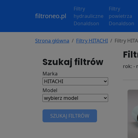
Filtry
Filtry
filtroneo.pl
hydrauliczne
powietrza
Donaldson
Donaldson
Strona główna
Filtry HITACHI
Filtry HIT
Fil
Szukaj filtrów
rok: -
Marka
Model
SZUKAJ FILTRÓW