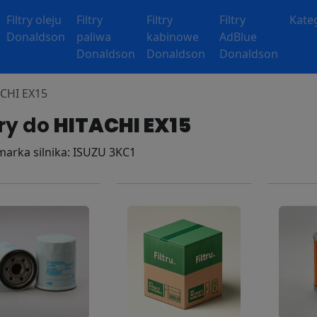
Filtry oleju
Filtry
Filtry
Filtry
Kate
Donaldson
paliwa
kabinowe
AdBlue
Donaldson
Donaldson
Donaldson
ACHI EX15
try do
HITACHI EX15
 marka silnika: ISUZU 3KC1