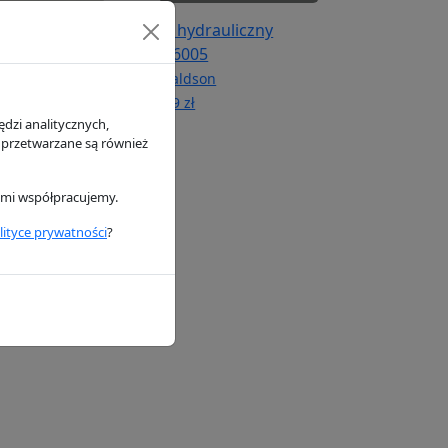
iwa P502134
Filtr hydrauliczny
P556005
n
Donaldson
53.49 zł
dzi analitycznych,
 przetwarzane są również
rymi współpracujemy.
lityce prywatności
?