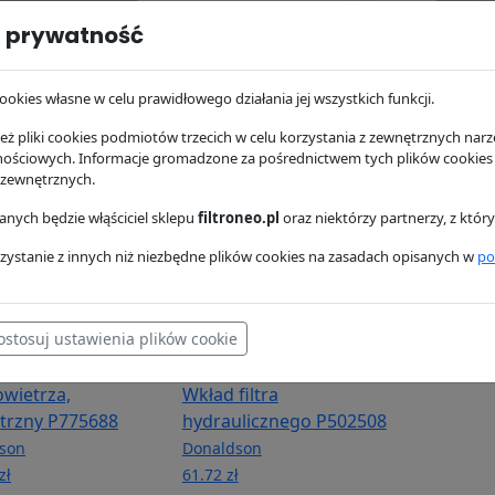
 prywatność
oleju P502007
Filtr oleju P502007
Filtr pal
son
Donaldson
Donaldso
ł
23.54 zł
19.84 zł
ookies własne w celu prawidłowego działania jej wszystkich funkcji.
ż pliki cookies podmiotów trzecich w celu korzystania z zewnętrznych narzę
nościowych. Informacje gromadzone za pośrednictwem tych plików cookies
 zewnętrznych.
nych będzie włąściciel sklepu
filtroneo.pl
oraz niektórzy partnerzy, z któ
zystanie z innych niż niezbędne plików cookies na zasadach opisanych w
po
ostosuj ustawienia plików cookie
powietrza,
Wkład filtra
trzny P775688
hydraulicznego P502508
son
Donaldson
zł
61.72 zł