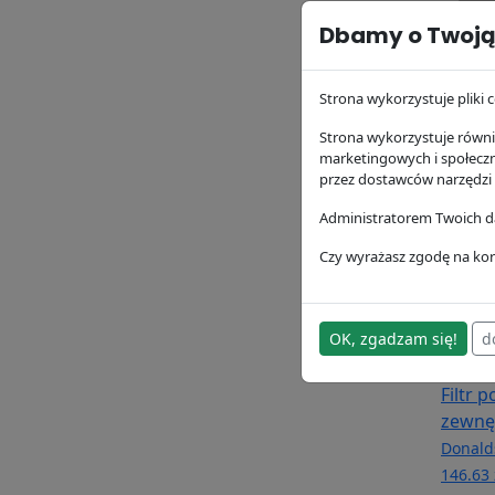
Dbamy o Twoją
Filtr 
Donald
23.58 z
Strona wykorzystuje pliki c
Strona wykorzystuje równie
marketingowych i społecz
przez dostawców narzędzi
Administratorem Twoich da
Czy wyrażasz zgodę na kor
OK, zgadzam się!
d
Filtr 
zewnę
Donald
146.63 