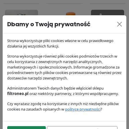
Dbamy o Twoją prywatność
Filtr powietrza
Filtr
Filtr paliwa
Strona wykorzystuje pliki cookies własne w celu prawidłowego
działania jej wszystkich funkcji.
P131394
hydrauliczny
P550587
P164378
Donaldson
Donaldson
Strona wykorzystuje również pliki cookies podmiotów trzecich w
105.32 zł
Donaldson
42.52 zł
celu korzystania z zewnętrznych narzędzi analitycznych,
marketingowych i społecznościowych. Informacje gromadzone za
173.13 zł
pośrednictwem tych plików cookies przetwarzane są również przez
dostawców narzędzi zewnętrznych.
Administratorem Twoich danych będzie włąściciel sklepu
filtroneo.pl
oraz niektórzy partnerzy, z którymi współpracujemy.
Czy wyrażasz zgodę na korzystanie z innych niż niezbędne plików
cookies na zasadach opisanych w
polityce prywatności
?
Filtr powietrza
Filtr powietrza
Filtr oleju
P828889
dokładny
P551251