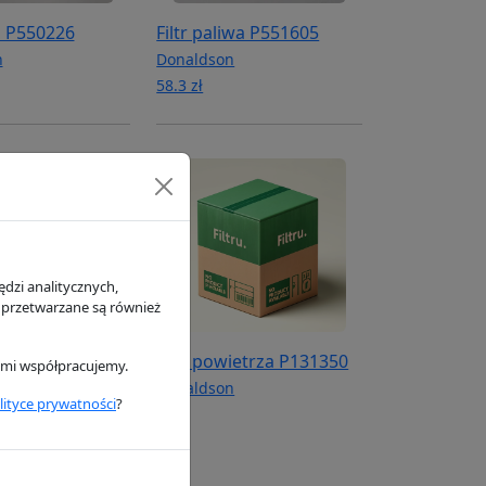
ju P550226
Filtr paliwa P551605
n
Donaldson
58.3 zł
dzi analitycznych,
 przetwarzane są również
ietrza P108674
Filtr powietrza P131350
rymi współpracujemy.
n
Donaldson
lityce prywatności
?
0 zł