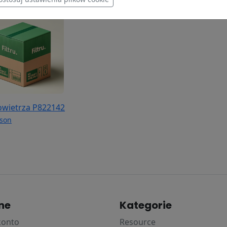
powietrza P822142
son
ne
Kategorie
konto
Resource