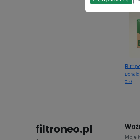
Filtr 
Donald
0 zł
filtroneo.pl
Waż
Moje 