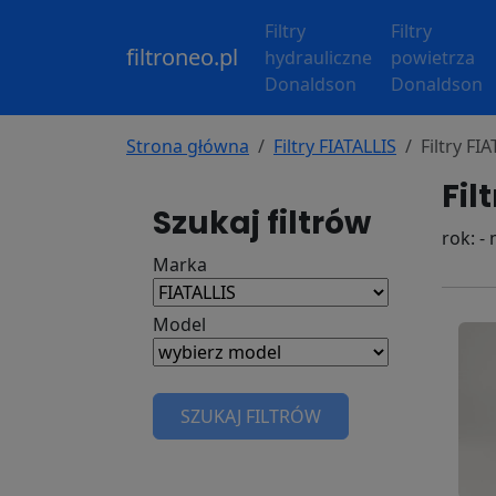
Filtry
Filtry
filtroneo.pl
hydrauliczne
powietrza
Donaldson
Donaldson
Strona główna
Filtry FIATALLIS
Filtry FI
Fil
Szukaj filtrów
rok: -
Marka
Model
SZUKAJ FILTRÓW