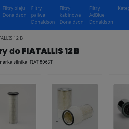
Filtry oleju
Filtry
Filtry
Filtry
Kate
Donaldson
paliwa
kabinowe
AdBlue
Donaldson
Donaldson
Donaldson
ATALLIS 12 B
try do
FIATALLIS 12 B
 marka silnika: FIAT 8065T