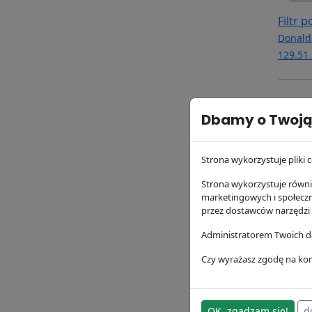
Filtr 
Donald
129.51 
Dbamy o Twoją
Strona wykorzystuje pliki c
Strona wykorzystuje równie
marketingowych i społecz
przez dostawców narzędzi
Filtr 
Administratorem Twoich da
P5540
Czy wyrażasz zgodę na kor
Donald
38.01 z
OK, zgadzam się!
d