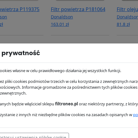
powietrza P119375
Filtr powietrza P181064
Filtr ole
son
Donaldson
Donaldso
zł
163.01 zł
81.8 zł
 prywatność
ookies własne w celu prawidłowego działania jej wszystkich funkcji.
ż pliki cookies podmiotów trzecich w celu korzystania z zewnętrznych narzę
nościowych. Informacje gromadzone za pośrednictwem tych plików cookies
 zewnętrznych.
układu chłodzenia
Filtr powietrza P108668
Filtr pow
nych będzie włąściciel sklepu
filtroneo.pl
oraz niektórzy partnerzy, z któ
71
Donaldson
Donaldso
zystanie z innych niż niezbędne plików cookies na zasadach opisanych w
po
son
0 zł
0 zł
ł
ostosuj ustawienia plików cookie