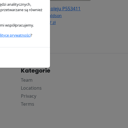
dzi analitycznych,
iwa P550588
Filtr oleju P553411
 przetwarzane są również
n
Donaldson
38.67 zł
rymi współpracujemy.
lityce prywatności
?
Kategorie
Team
Locations
Privacy
Terms