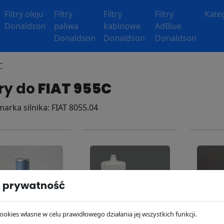
Filtry oleju
Filtry
Filtry
Filtry
Kate
Donaldson
paliwa
kabinowe
AdBlue
Donaldson
Donaldson
Donaldson
C
try do
FIAT 955C
 marka silnika: FIAT 8055.04
 prywatność
ookies własne w celu prawidłowego działania jej wszystkich funkcji.