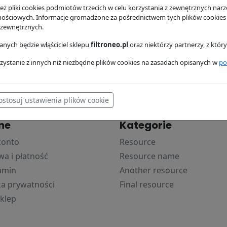
ż pliki cookies podmiotów trzecich w celu korzystania z zewnętrznych narzę
powietrza,
Filtr paliwa P550587
Filtr pal
nościowych. Informacje gromadzone za pośrednictwem tych plików cookies
trzny P127787
 zewnętrznych.
Donaldson
Donaldso
son
42.52 zł
37.93 zł
nych będzie włąściciel sklepu
filtroneo.pl
oraz niektórzy partnerzy, z któ
ł
zystanie z innych niż niezbędne plików cookies na zasadach opisanych w
po
ostosuj ustawienia plików cookie
ne
Kategorie
konto
Resource
a i płatność
Resource name
amin
Another resource
ka prywatności
Final resource
klep