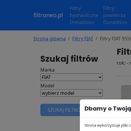
Filtry
Filtry
filtroneo.pl
hydrauliczne
powietrza
Donaldson
Donaldson
Strona główna
Filtry FIAT
Filtry FIAT 955
Fil
Szukaj filtrów
rok: -
Marka
Model
Dbamy o Twoją
SZUKAJ FILTRÓW
Strona wykorzystuje pliki c