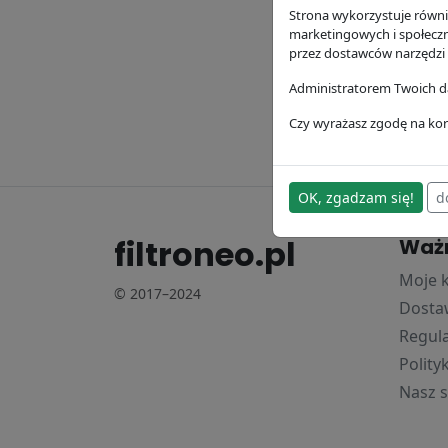
Strona wykorzystuje równie
Filtr 
marketingowych i społecz
wewnę
przez dostawców narzędzi
Donald
Administratorem Twoich da
74.08 z
Czy wyrażasz zgodę na kor
OK, zgadzam się!
d
filtroneo.pl
Waż
Moje 
© 2017–2024
Dostaw
Regul
Polity
Nasz s