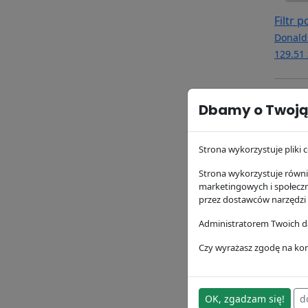
Filtr 
Donald
129.51 
Dbamy o Twoją
Strona wykorzystuje pliki c
Strona wykorzystuje równie
marketingowych i społecz
przez dostawców narzędzi
Administratorem Twoich da
Filtr 
Donald
Czy wyrażasz zgodę na kor
45.17 z
OK, zgadzam się!
d