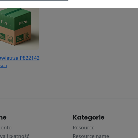
powietrza P822142
son
ne
Kategorie
konto
Resource
a i płatność
Resource name