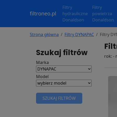
Filtry
Filtry
filtroneo.pl
hydrauliczne
powietrza
Donaldson
Donaldson
Strona główna
Filtry DYNAPAC
Filtry 
Fil
Szukaj filtrów
rok: -
Marka
Model
SZUKAJ FILTRÓW