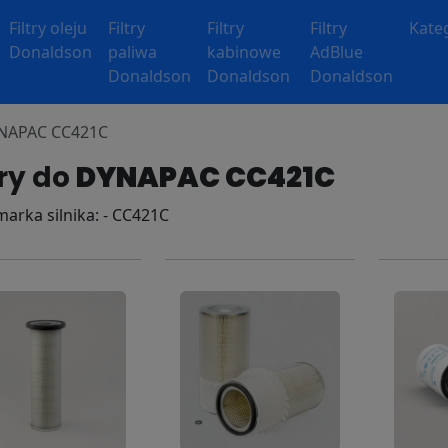
Filtry oleju
Filtry
Filtry
Filtry
Kate
Donaldson
paliwa
kabinowe
AdBlue
Donaldson
Donaldson
Donaldson
DYNAPAC CC421C
try do
DYNAPAC CC421C
 marka silnika: - CC421C