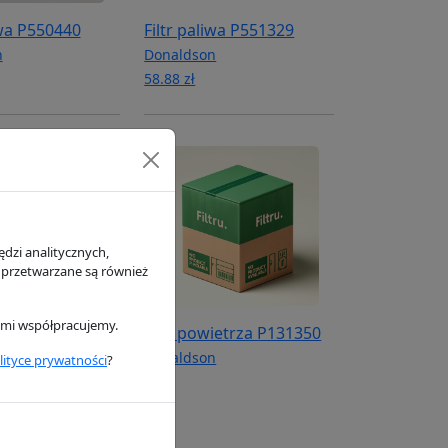
iwa P550440
Filtr paliwa P551329
n
Donaldson
58.88 zł
dzi analitycznych,
 przetwarzane są również
rymi współpracujemy.
ietrza P108674
Filtr powietrza P131350
n
Donaldson
lityce prywatności
?
0 zł