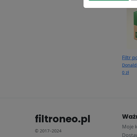
Filtr 
Donald
0 zł
filtroneo.pl
Waż
Moje 
© 2017–2024
Dostaw