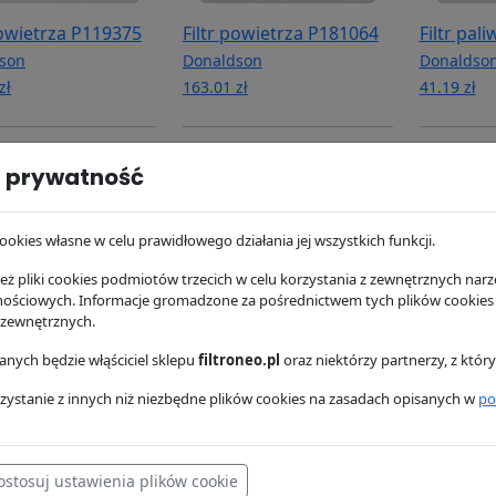
powietrza P119375
Filtr powietrza P181064
Filtr pal
son
Donaldson
Donaldso
zł
163.01 zł
41.19 zł
 prywatność
ookies własne w celu prawidłowego działania jej wszystkich funkcji.
ż pliki cookies podmiotów trzecich w celu korzystania z zewnętrznych narzę
nościowych. Informacje gromadzone za pośrednictwem tych plików cookies
 zewnętrznych.
nych będzie włąściciel sklepu
filtroneo.pl
oraz niektórzy partnerzy, z któ
oleju P558615
Filtr powietrza P108668
Filtr pow
son
Donaldson
Donaldso
zystanie z innych niż niezbędne plików cookies na zasadach opisanych w
po
ł
0 zł
0 zł
ostosuj ustawienia plików cookie