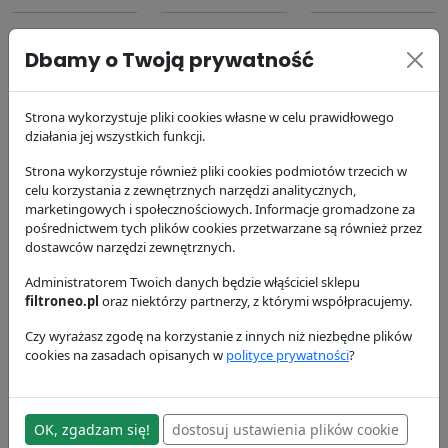
Dbamy o Twoją prywatność
Strona wykorzystuje pliki cookies własne w celu prawidłowego
działania jej wszystkich funkcji.
Filtr paliwa
Filtr oleju silnika
Filtr powietrza
P550588
P554407
P771508
Strona wykorzystuje również pliki cookies podmiotów trzecich w
Donaldson
Donaldson
Donaldson
celu korzystania z zewnętrznych narzędzi analitycznych,
marketingowych i społecznościowych. Informacje gromadzone za
37.93 zł
41.23 zł
152.4 zł
pośrednictwem tych plików cookies przetwarzane są również przez
dostawców narzędzi zewnętrznych.
Administratorem Twoich danych będzie włąściciel sklepu
filtroneo.pl
oraz niektórzy partnerzy, z którymi współpracujemy.
Czy wyrażasz zgodę na korzystanie z innych niż niezbędne plików
cookies na zasadach opisanych w
polityce prywatności
?
Filtr powietrza
Filtr paliwa
Filtr powietrza
P776696
P556245
P777243
Donaldson
Donaldson
Donaldson
OK, zgadzam się!
dostosuj ustawienia plików cookie