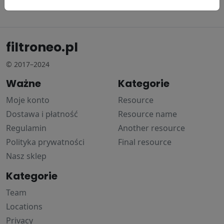
114.49 zł
16.65 zł
233.79 zł
filtroneo.pl
© 2017–2024
Ważne
Kategorie
Moje konto
Resource
Dostawa i płatność
Resource name
Regulamin
Another resource
Polityka prywatności
Final resource
Nasz sklep
Kategorie
Team
Locations
Privacy