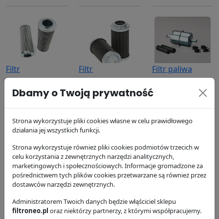
Filtr
Filtr
Filtr paliwa
hydrauliczny
hydrauliczny
P550012
Dbamy o Twoją prywatność
P164174
P171706
Donaldson
Donaldson
Donaldson
21.93 zł
205.07 zł
107.26 zł
Strona wykorzystuje pliki cookies własne w celu prawidłowego
działania jej wszystkich funkcji.
Strona wykorzystuje również pliki cookies podmiotów trzecich w
celu korzystania z zewnętrznych narzędzi analitycznych,
marketingowych i społecznościowych. Informacje gromadzone za
pośrednictwem tych plików cookies przetwarzane są również przez
dostawców narzędzi zewnętrznych.
Filtr oleju
Filtr paliwa
Filtr powietrza
Administratorem Twoich danych będzie włąściciel sklepu
P550779
P551422
P635904
filtroneo.pl
oraz niektórzy partnerzy, z którymi współpracujemy.