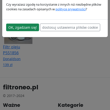
Donaldson
Donaldson
Donaldson
Czy wyrażasz zgodę na korzystanie z innych niż niezbędne plików
63.74 zł
114.07 zł
341.02 zł
cookies na zasadach opisanych w
polityce prywatności
?
OK, zgadzam się!
dostosuj ustawienia plików cookie
Filtr oleju
P551856
Donaldson
139 zł
filtroneo.pl
© 2017–2024
Ważne
Kategorie