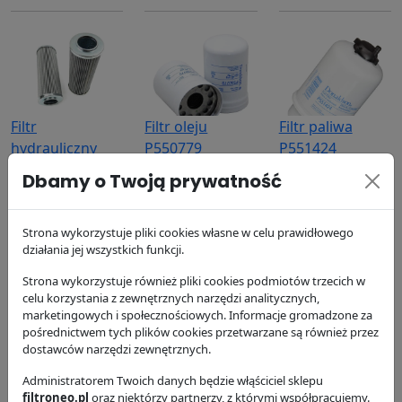
Filtr
Filtr oleju
Filtr paliwa
hydrauliczny
P550779
P551424
P164174
Donaldson
Donaldson
Dbamy o Twoją prywatność
Donaldson
63.74 zł
99.52 zł
205.07 zł
Strona wykorzystuje pliki cookies własne w celu prawidłowego
działania jej wszystkich funkcji.
Strona wykorzystuje również pliki cookies podmiotów trzecich w
celu korzystania z zewnętrznych narzędzi analitycznych,
marketingowych i społecznościowych. Informacje gromadzone za
pośrednictwem tych plików cookies przetwarzane są również przez
dostawców narzędzi zewnętrznych.
Filtr paliwa
Filtr paliwa
Filtr
P551434
Administratorem Twoich danych będzie włąściciel sklepu
P552014
hydrauliczny
filtroneo.pl
oraz niektórzy partnerzy, z którymi współpracujemy.