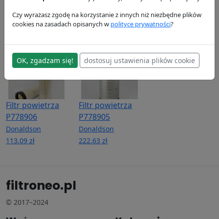
P764259
Donaldson
Donaldson
92.48 zł
78.81 zł
Donaldson
Czy wyrażasz zgodę na korzystanie z innych niż niezbędne plików
cookies na zasadach opisanych w
polityce prywatności
?
341.93 zł
OK, zgadzam się!
dostosuj ustawienia plików cookie
Filtr powietrza
Filtr powietrza
P778906
P778905
Donaldson
Donaldson
113.09 zł
222.63 zł
filtroneo.pl
© 2017–2024