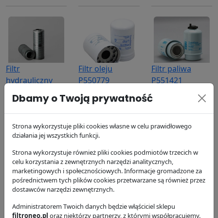
Filtr
Filtr oleju
Filtr paliwa
hydrauliczny
P550779
P551421
P164166
Donaldson
Donaldson
Dbamy o Twoją prywatność
Donaldson
63.74 zł
105.14 zł
236.91 zł
Strona wykorzystuje pliki cookies własne w celu prawidłowego
działania jej wszystkich funkcji.
Strona wykorzystuje również pliki cookies podmiotów trzecich w
celu korzystania z zewnętrznych narzędzi analitycznych,
marketingowych i społecznościowych. Informacje gromadzone za
pośrednictwem tych plików cookies przetwarzane są również przez
dostawców narzędzi zewnętrznych.
Filtr paliwa
Filtr paliwa
Filtr
P551434
Administratorem Twoich danych będzie włąściciel sklepu
P552014
hydrauliczny
filtroneo.pl
oraz niektórzy partnerzy, z którymi współpracujemy.