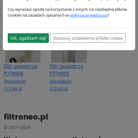
P764259
Donaldson
Donaldson
92.48 zł
78.81 zł
Donaldson
Czy wyrażasz zgodę na korzystanie z innych niż niezbędne plików
cookies na zasadach opisanych w
polityce prywatności
?
341.93 zł
OK, zgadzam się!
dostosuj ustawienia plików cookie
Filtr powietrza
Filtr powietrza
P778906
P778905
Donaldson
Donaldson
113.09 zł
222.63 zł
filtroneo.pl
© 2017–2024