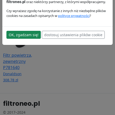
P551348
Donaldson
Donaldson
filtroneo.pl
oraz niektórzy partnerzy, z którymi współpracujemy.
Donaldson
121.73 zł
171.83 zł
Czy wyrażasz zgodę na korzystanie z innych niż niezbędne plików
85.49 zł
cookies na zasadach opisanych w
polityce prywatności
?
OK, zgadzam się!
dostosuj ustawienia plików cookie
Filtr powietrza,
zewnętrzny
P781640
Donaldson
308.78 zł
filtroneo.pl
© 2017–2024