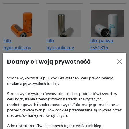
Filtr
Filtr
Filtr paliwa
hydrauliczny
hydrauliczny
P551316
P164378
P550577
Donaldson
Dbamy o Twoją prywatność
Donaldson
Donaldson
141.61 zł
173.13 zł
314.42 zł
Strona wykorzystuje pliki cookies własne w celu prawidłowego
działania jej wszystkich funkcji.
Strona wykorzystuje również pliki cookies podmiotów trzecich w
celu korzystania z zewnętrznych narzędzi analitycznych,
marketingowych i społecznościowych. Informacje gromadzone za
pośrednictwem tych plików cookies przetwarzane są również przez
Filtr
Filtr oleju
Filtr kabinowy
dostawców narzędzi zewnętrznych.
hydrauliczny
P551808
P781176
Administratorem Twoich danych będzie włąściciel sklepu