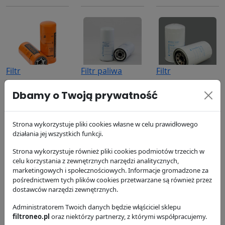
Filtr
Filtr paliwa
Filtr
hydrauliczny
P551315
hydrauliczny
Dbamy o Twoją prywatność
P164378
P551348
Donaldson
Donaldson
50.23 zł
Donaldson
173.13 zł
85.49 zł
Strona wykorzystuje pliki cookies własne w celu prawidłowego
działania jej wszystkich funkcji.
Strona wykorzystuje również pliki cookies podmiotów trzecich w
celu korzystania z zewnętrznych narzędzi analitycznych,
marketingowych i społecznościowych. Informacje gromadzone za
pośrednictwem tych plików cookies przetwarzane są również przez
dostawców narzędzi zewnętrznych.
Filtr oleju
Filtr powietrza
Filtr powietrza
Administratorem Twoich danych będzie włąściciel sklepu
P554004
P777639
P781039
filtroneo.pl
oraz niektórzy partnerzy, z którymi współpracujemy.