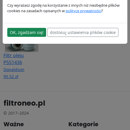
Donaldson
Donaldson
Donaldson
Czy wyrażasz zgodę na korzystanie z innych niż niezbędne plików
58.98 zł
94.77 zł
175.13 zł
cookies na zasadach opisanych w
polityce prywatności
?
OK, zgadzam się!
dostosuj ustawienia plików cookie
Filtr oleju
P551436
Donaldson
95.52 zł
filtroneo.pl
© 2017–2024
Ważne
Kategorie