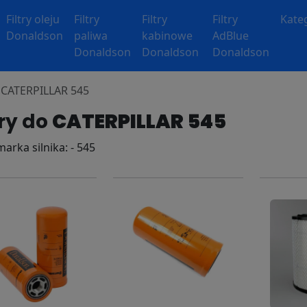
Filtry oleju
Filtry
Filtry
Filtry
Kate
Donaldson
paliwa
kabinowe
AdBlue
Donaldson
Donaldson
Donaldson
y CATERPILLAR 545
try do
CATERPILLAR 545
marka silnika: - 545