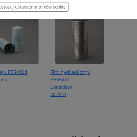
ostosuj ustawienia plików cookie
oleju P554004
Filtr hydrauliczny
P555461
son
ł
Donaldson
70.74 zł