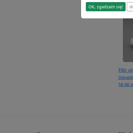
OK, zgadzam się!
d
Filtr 
Donald
58.98 z