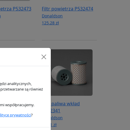
ietrza P532473
Filtr powietrza P532474
n
Donaldson
125.28 zł
dzi analitycznych,
 przetwarzane są również
ju P551807
Filtr paliwa wkład
rymi współpracujemy.
P552341
n
lityce prywatności
?
Donaldson
28.51 zł