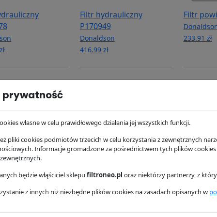
hydrauliczny
Filtr hydrauliczny
Filtr pow
78
P170949
Donaldso
son
Donaldson
233.91 zł
zł
416.99 zł
 prywatność
ookies własne w celu prawidłowego działania jej wszystkich funkcji.
ż pliki cookies podmiotów trzecich w celu korzystania z zewnętrznych narzę
nościowych. Informacje gromadzone za pośrednictwem tych plików cookies
 zewnętrznych.
hydrauliczny
Filtr paliwa P551313
Filtr ole
nych będzie włąściciel sklepu
filtroneo.pl
oraz niektórzy partnerzy, z któ
23
Donaldson
Donaldso
zystanie z innych niż niezbędne plików cookies na zasadach opisanych w
po
son
49.45 zł
67.51 zł
zł