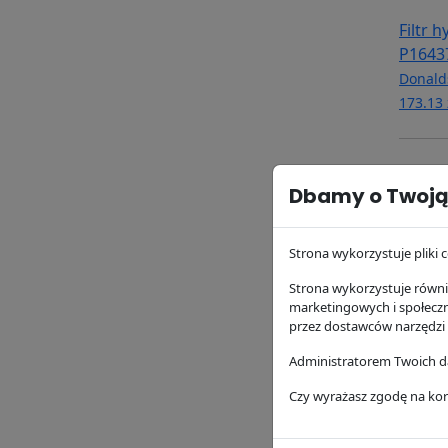
Filtr 
P1643
Donald
173.13 
Dbamy o Twoją
Strona wykorzystuje pliki c
Strona wykorzystuje równie
marketingowych i społecz
przez dostawców narzędzi
Filtr 
Administratorem Twoich da
P5505
Czy wyrażasz zgodę na kor
Donald
129.73 