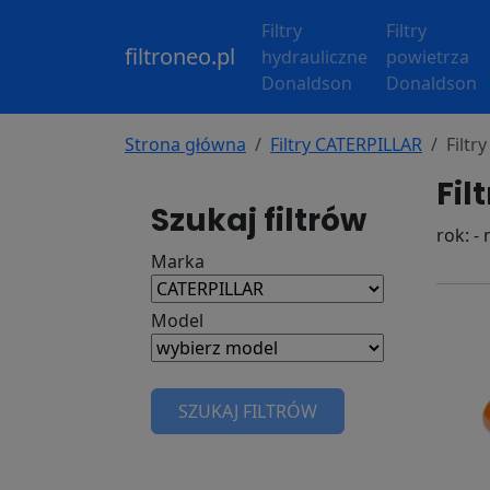
Filtry
Filtry
filtroneo.pl
hydrauliczne
powietrza
Donaldson
Donaldson
Strona główna
Filtry CATERPILLAR
Filtr
Fil
Szukaj filtrów
rok: - 
Marka
Model
SZUKAJ FILTRÓW