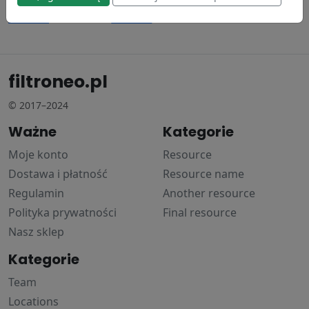
Donaldson
Donaldson
167.35 zł
101.81 zł
filtroneo.pl
© 2017–2024
Ważne
Kategorie
Moje konto
Resource
Dostawa i płatność
Resource name
Regulamin
Another resource
Polityka prywatności
Final resource
Nasz sklep
Kategorie
Team
Locations