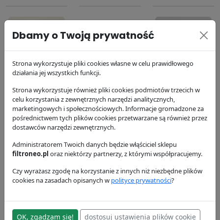
Dbamy o Twoją prywatność
Strona wykorzystuje pliki cookies własne w celu prawidłowego
Filtr
Filtr paliwa
Filtr oleju silnika
działania jej wszystkich funkcji.
hydrauliczny
P551423
P554407
Strona wykorzystuje również pliki cookies podmiotów trzecich w
P550486
Donaldson
Donaldson
celu korzystania z zewnętrznych narzędzi analitycznych,
Donaldson
100.26 zł
41.23 zł
marketingowych i społecznościowych. Informacje gromadzone za
62.46 zł
pośrednictwem tych plików cookies przetwarzane są również przez
dostawców narzędzi zewnętrznych.
Administratorem Twoich danych będzie włąściciel sklepu
filtroneo.pl
oraz niektórzy partnerzy, z którymi współpracujemy.
Czy wyrażasz zgodę na korzystanie z innych niż niezbędne plików
cookies na zasadach opisanych w
polityce prywatności
?
Filtr powietrza
Filtr paliwa
P627028
P551433
OK, zgadzam się!
dostosuj ustawienia plików cookie