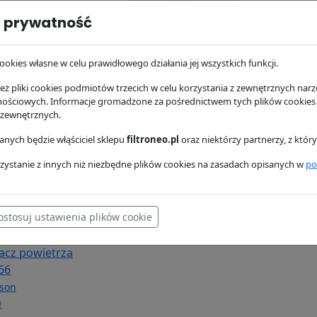
 prywatność
hydrauliczny
Filtr hydrauliczny
Filtr pow
78
P763535
Donaldso
son
Donaldson
94.77 zł
ookies własne w celu prawidłowego działania jej wszystkich funkcji.
zł
197.23 zł
ż pliki cookies podmiotów trzecich w celu korzystania z zewnętrznych narzę
nościowych. Informacje gromadzone za pośrednictwem tych plików cookies
 zewnętrznych.
nych będzie włąściciel sklepu
filtroneo.pl
oraz niektórzy partnerzy, z któ
zystanie z innych niż niezbędne plików cookies na zasadach opisanych w
po
ostosuj ustawienia plików cookie
acz powietrza
66
son
ł