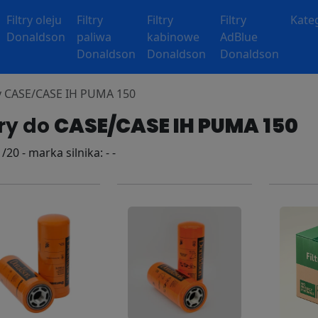
Filtry oleju
Filtry
Filtry
Filtry
Kate
Donaldson
paliwa
kabinowe
AdBlue
Donaldson
Donaldson
Donaldson
ry CASE/CASE IH PUMA 150
try do
CASE/CASE IH PUMA 150
/20 - marka silnika: - -