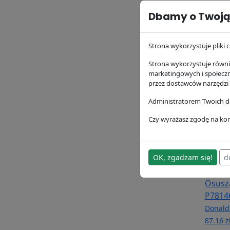
Dbamy o Twoją
Filtr 
P1643
Donald
Strona wykorzystuje pliki c
173.13 
Strona wykorzystuje równie
marketingowych i społecz
przez dostawców narzędzi
Administratorem Twoich da
Czy wyrażasz zgodę na kor
OK, zgadzam się!
d
Osusz
P7814
Donald
87.16 z