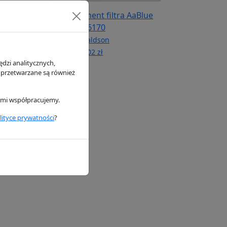
ietrza P777639
Element filtra AaBlue
P956170
n
Donaldson
105.02 zł
dzi analitycznych,
 przetwarzane są również
rymi współpracujemy.
lityce prywatności
?