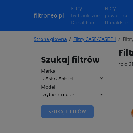
Filtry
Filtry
filtroneo.pl
hydrauliczne
powietrza
Donaldson
Donaldson
Strona główna
Filtry CASE/CASE IH
Filt
Fil
Szukaj filtrów
rok: 01
Marka
Model
SZUKAJ FILTRÓW