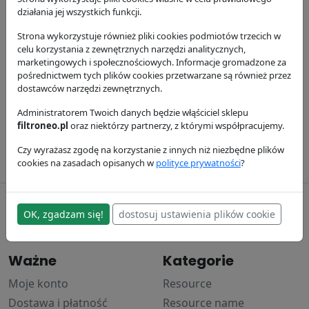
działania jej wszystkich funkcji.
Strona wykorzystuje również pliki cookies podmiotów trzecich w
celu korzystania z zewnętrznych narzędzi analitycznych,
marketingowych i społecznościowych. Informacje gromadzone za
pośrednictwem tych plików cookies przetwarzane są również przez
dostawców narzędzi zewnętrznych.
Filtr oleju
Filtr paliwa
P502433
Administratorem Twoich danych będzie włąściciel sklepu
P551434
filtroneo.pl
oraz niektórzy partnerzy, z którymi współpracujemy.
Donaldson
Donaldson
63.01 zł
92.48 zł
Czy wyrażasz zgodę na korzystanie z innych niż niezbędne plików
cookies na zasadach opisanych w
polityce prywatności
?
filtroneo.pl
OK, zgadzam się!
dostosuj ustawienia plików cookie
© 2017–2024
Ważne
Kategorie
Moje konto
Resource
Dostawa i płatność
Resource name