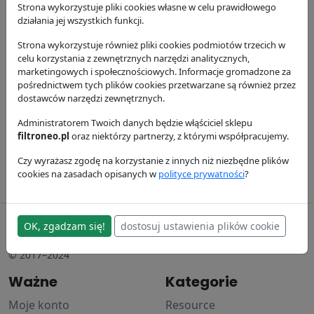
Strona wykorzystuje pliki cookies własne w celu prawidłowego
działania jej wszystkich funkcji.
Strona wykorzystuje również pliki cookies podmiotów trzecich w
celu korzystania z zewnętrznych narzędzi analitycznych,
marketingowych i społecznościowych. Informacje gromadzone za
pośrednictwem tych plików cookies przetwarzane są również przez
Filtr powietrza
Filtr
Filtr powietrza
dostawców narzędzi zewnętrznych.
P119410
hydrauliczny
P182059
Administratorem Twoich danych będzie włąściciel sklepu
P560653
Donaldson
Donaldson
filtroneo.pl
oraz niektórzy partnerzy, z którymi współpracujemy.
73.53 zł
Donaldson
151.84 zł
Czy wyrażasz zgodę na korzystanie z innych niż niezbędne plików
254.33 zł
cookies na zasadach opisanych w
polityce prywatności
?
filtroneo.pl
OK, zgadzam się!
dostosuj ustawienia plików cookie
© 2017–2024
Ważne
Kategorie
Moje konto
Resource