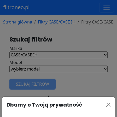
filtroneo.pl
Strona główna
Filtry CASE/CASE IH
Filtry CASE/CASE 
Szukaj filtrów
Marka
Model
SZUKAJ FILTRÓW
Filtry do
CASE/CASE IH 5240
Dbamy o Twoją prywatność
rok: - marka silnika: CUMMINS 6BT5.9