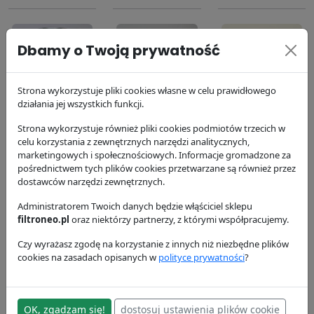
Dbamy o Twoją prywatność
Strona wykorzystuje pliki cookies własne w celu prawidłowego
Filtr
Filtr powietrza
Filtr powietrza
działania jej wszystkich funkcji.
hydrauliczny
P181063
P182063
Strona wykorzystuje również pliki cookies podmiotów trzecich w
P172463
Donaldson
Donaldson
celu korzystania z zewnętrznych narzędzi analitycznych,
Donaldson
132.62 zł
235.9 zł
marketingowych i społecznościowych. Informacje gromadzone za
179.12 zł
pośrednictwem tych plików cookies przetwarzane są również przez
dostawców narzędzi zewnętrznych.
Administratorem Twoich danych będzie włąściciel sklepu
filtroneo.pl
oraz niektórzy partnerzy, z którymi współpracujemy.
Czy wyrażasz zgodę na korzystanie z innych niż niezbędne plików
cookies na zasadach opisanych w
polityce prywatności
?
Filtr oleju silnika
Filtr paliwa
P554407
P556245
OK, zgadzam się!
dostosuj ustawienia plików cookie