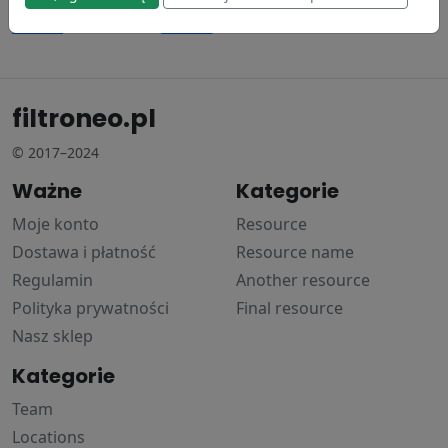
Donaldson
Donaldson
41.23 zł
16.65 zł
filtroneo.pl
© 2017–2024
Ważne
Kategorie
Moje konto
Resource
Dostawa i płatność
Resource name
Regulamin
Another resource
Polityka prywatności
Final resource
Nasz sklep
Kategorie
Team
Locations