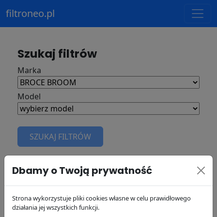
filtroneo.pl
Szukaj filtrów
Marka
Model
SZUKAJ FILTRÓW
Filtry
BROCE BROOM
Dbamy o Twoją prywatność
Strona wykorzystuje pliki cookies własne w celu prawidłowego
działania jej wszystkich funkcji.