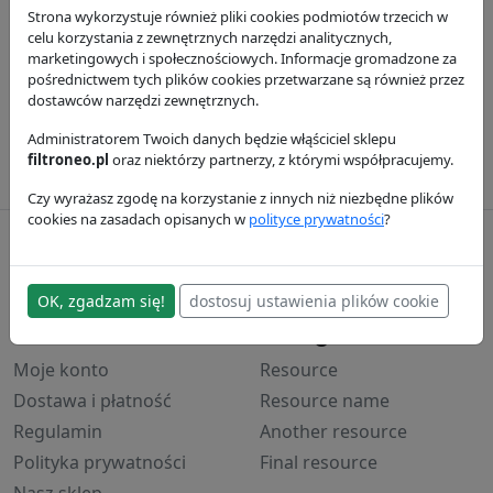
BROCE BROOM
RJ350
Filtry do
Strona wykorzystuje również pliki cookies podmiotów trzecich w
BROCE BROOM
RC352
Filtry do
celu korzystania z zewnętrznych narzędzi analitycznych,
marketingowych i społecznościowych. Informacje gromadzone za
pośrednictwem tych plików cookies przetwarzane są również przez
dostawców narzędzi zewnętrznych.
BROCE BROOM
RC351
Filtry do
Administratorem Twoich danych będzie włąściciel sklepu
BROCE BROOM
RC350
Filtry do
filtroneo.pl
oraz niektórzy partnerzy, z którymi współpracujemy.
Czy wyrażasz zgodę na korzystanie z innych niż niezbędne plików
cookies na zasadach opisanych w
polityce prywatności
?
filtroneo.pl
© 2017–2024
OK, zgadzam się!
dostosuj ustawienia plików cookie
Ważne
Kategorie
Moje konto
Resource
Dostawa i płatność
Resource name
Regulamin
Another resource
Polityka prywatności
Final resource