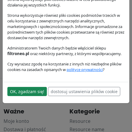
działania jej wszystkich funkcji.
Strona wykorzystuje również pliki cookies podmiotów trzecich w
celu korzystania z zewnętrznych narzędzi analitycznych,
marketingowych i społecznościowych. Informacje gromadzone za
pośrednictwem tych plików cookies przetwarzane są również przez
dostawców narzędzi zewnętrznych.
Filtr oleju silnika
Filtr paliwa
P554407
Administratorem Twoich danych będzie włąściciel sklepu
P556245
filtroneo.pl
oraz niektórzy partnerzy, z którymi współpracujemy.
Donaldson
Donaldson
41.23 zł
16.65 zł
Czy wyrażasz zgodę na korzystanie z innych niż niezbędne plików
cookies na zasadach opisanych w
polityce prywatności
?
filtroneo.pl
OK, zgadzam się!
dostosuj ustawienia plików cookie
© 2017–2024
Ważne
Kategorie
Moje konto
Resource
Dostawa i płatność
Resource name